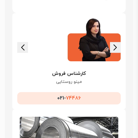
کارشناس فروش
مینو روستایی
021-
74486