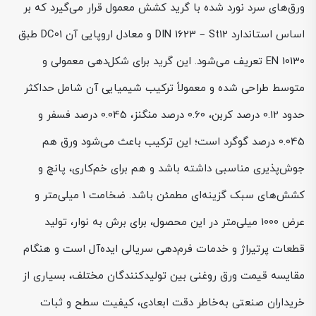
ورق‌های سرد نورد شده با گرید کشش معمول قرار می‌گیرد که بر
اساس استاندارد DIN 1623 – St12 و معادل اروپایی آن DC01 طبق
EN 10130 تعریف می‌شود. این گرید برای شکل‌دهی معمولی و
متوسط طراحی شده و معمولاً ترکیب شیمیایی آن شامل حداکثر
حدود 0.12 درصد کربن، 0.60 درصد منگنز، 0.045 درصد فسفر و
0.045 درصد گوگرد است؛ این ترکیب باعث می‌شود ورق هم
جوش‌پذیری مناسبی داشته باشد و هم برای خم‌کاری، پانچ و
کشش‌های سبک گزینه‌ای مطمئن باشد. ضخامت 1 میلی‌متر و
عرض 1000 میلی‌متر در این محصول، برای برش به نوار، تولید
قطعات پرتیراژ و خدمات فرم‌دهی سریالی ایده‌آل است و هنگام
مقایسه قیمت ورق روغنی بین تولیدکنندگان مختلف، بسیاری از
خریداران صنعتی به‌خاطر دقت ابعادی، کیفیت سطح و ثبات