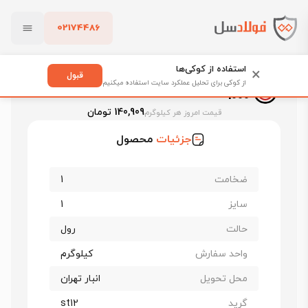
02174486
فولادسل
قیمت ورق روغنی
قیمت ورق روغنی اصفهان
بستن
ورق روغنی فولاد مبارکه st12 ضخامت 1 عرض 1000
استفاده از کوکی‌ها
×
قبول
ورق روغنی فولاد مبارکه st12 ضخامت 1 عرض
از کوکی برای تحلیل عملکرد سایت استفاده میکنیم
1000
پاک کردن
140,909 تومان
قیمت امروز هر کیلوگرم
جزئیات
محصول
ضخامت
1
سایز
1
حالت
رول
واحد سفارش
کیلوگرم
محل تحویل
انبار تهران
گرید
st12