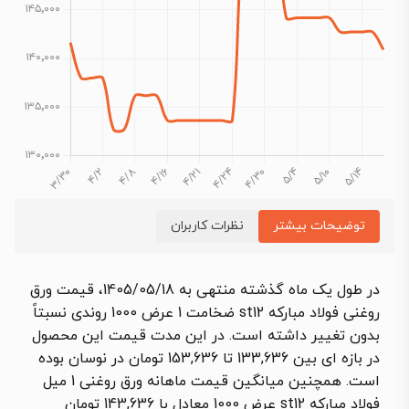
توضیحات بیشتر
نظرات کاربران
در طول یک ماه گذشته منتهی به 1405/05/18، قیمت ورق
روغنی فولاد مبارکه st12 ضخامت 1 عرض 1000 روندی نسبتاً
بدون تغییر
داشته است. در این مدت قیمت این محصول
در بازه ای بین 133,636 تا 153,636 تومان در نوسان بوده
است. همچنین میانگین قیمت ماهانه ورق روغنی 1 میل
فولاد مبارکه st12 عرض 1000 معادل با 143,636 تومان