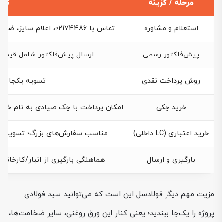
مرحله / گزینه
توض
استعلام و مشاوره
تماس با 02174486، اعلام سایز، ضخامت، تناژ و محل تخلیه، دریافت مشاوره تخصصی
پیش‌فاکتور رسمی
ارسال پیش‌فاکتور شامل قیمت ر
روش پرداخت نقدی
تسویه یکجا و ش
خرید چکی
امکان پرداخت با چک صیادی به نام خریدا
خرید اعتباری (LC داخلی)
مناسب سفارش‌های بزرگ؛ تسویه از ط
بارگیری و ارسال
هماهنگی بارگیری از انبار/کارخانه 
مزیت مهم دیگر فولادسل این است که می‌توانید سبد فولادی
پروژه را یک‌جا ببندید؛ یعنی کنار این ورق روغنی، سایر ضخامت‌ها،