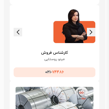
کارشناس فروش
مینو روستایی
021-
74486