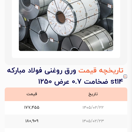
تاریخچه قیمت
ورق روغنی فولاد مبارکه
st14 ضخامت 0.7 عرض 1250
تاریخ
قیمت
177,455
۱۴۰۵/۰۲/۲۲
180,909
۱۴۰۵/۰۲/۲۳