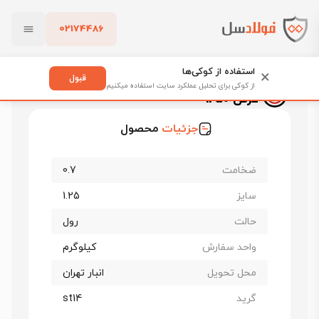
02174486
فولادسل
قیمت ورق روغنی
قیمت ورق روغنی اصفهان
بستن
ورق روغنی فولاد مبارکه st14 ضخامت 0.7 عرض 1250
استفاده از کوکی‌ها
×
قبول
ورق روغنی فولاد مبارکه st14 ضخامت 0.7
از کوکی برای تحلیل عملکرد سایت استفاده میکنیم
عرض 1250
پاک کردن
جزئیات
محصول
ضخامت
0.7
سایز
1.25
حالت
رول
واحد سفارش
کیلوگرم
محل تحویل
انبار تهران
گرید
st14