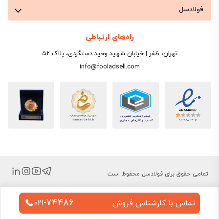
فولادسل
راه‌های ارتباطی
تهران، ظفر | خیابان شهید وحید دستگردی، پلاک ۵۲
info@fooladsell.com
تمامی حقوق برای فولادسل محفوظ است
74486
تماس با کارشناس فروش
021-