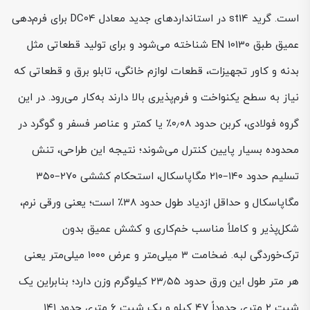
است. گرید st14 در استانداردهای جدید معادل DC04 برای فرم‌دهی
عمیق طبق EN 10130 شناخته می‌شود و برای تولید قطعاتی مثل
بدنه و کاور تجهیزات، قطعات لوازم خانگی، تابلو برق و قطعاتی که
نیاز به سطح یکنواخت و فرم‌پذیری بالا دارند به‌کار می‌رود. در این
گروه فولادی، کربن حدود ۰٫۰۸٪ یا کمتر و عناصر فسفر و گوگرد در
محدوده بسیار پایین کنترل می‌شوند؛ نتیجه این طراحی، تنش
تسلیم حدود ۱۴۰–۲۱۰ مگاپاسکال، استحکام کششی ۲۷۰–۳۵۰
مگاپاسکال و حداقل ازدیاد طول حدود ۳۸٪ است؛ یعنی ورقی نرم،
شکل‌پذیر و کاملاً مناسب خم‌کاری و کشش عمیق بدون
ترک‌خوردگی لبه. ضخامت ۳ میلی‌متر و عرض ۱۰۰۰ میلی‌متر یعنی
هر متر طول این ورق حدود ۲۳٫۵۵ کیلوگرم وزن دارد؛ بنابراین یک
شیت ۲ متری حدوداً ۴۷ کیلو و یک شیت ۶ متری حدود ۱۴۱