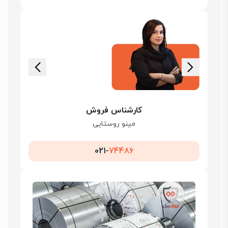
کارشناس فروش
مینو روستایی
021-
74486