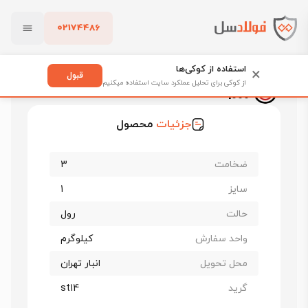
02174486
فولادسل
قیمت ورق روغنی
قیمت ورق روغنی اصفهان
بستن
ورق روغنی فولاد مبارکه st14 ضخامت 3 عرض 1000
استفاده از کوکی‌ها
×
قبول
ورق روغنی فولاد مبارکه st14 ضخامت 3 عرض
از کوکی برای تحلیل عملکرد سایت استفاده میکنیم
1000
پاک کردن
جزئیات
محصول
ضخامت
3
سایز
1
حالت
رول
واحد سفارش
کیلوگرم
محل تحویل
انبار تهران
گرید
st14