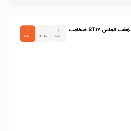
نمودار قیمت ورق روغنی هفت الماس ST12 ضخامت
۱
۳
۶
ماهه
ماهه
ماهه