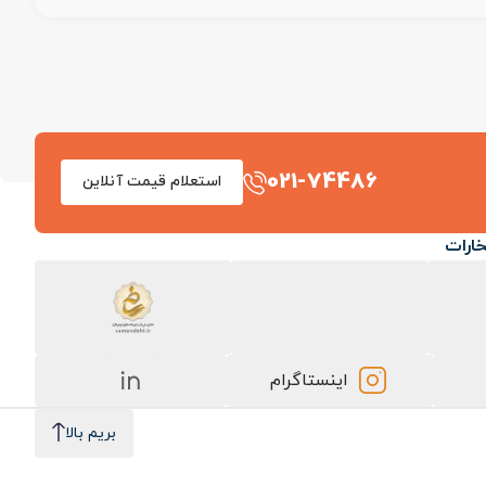
021-74486
استعلام قیمت آنلاین
خارات
اینستاگرام
بریم بالا