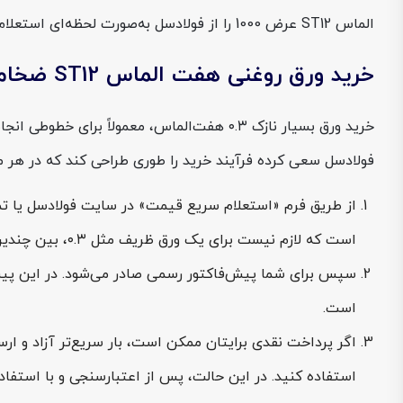
الماس ST12 عرض 1000 را از فولادسل به‌صورت لحظه‌ای استعلام کنید تا عدد نهایی با شرایط لحظه‌ای بازار هم‌خوان باشد.
خرید ورق روغنی هفت الماس ST12 ضخامت 0.3 عرض 1000 از فولادسل
خرید ورق بسیار نازک ۰.۳ هفت‌الماس، معمولا
فولادسل سعی کرده فرآیند خرید را طوری طراحی کند که در هر 
است که لازم نیست برای یک ورق ظریف مثل ۰.۳، بین چندین فروشنده سرگردان شوید، با فولادسل یک‌جا هم عدد می‌گیرید، هم مشاوره فنی.
سپس برای شما پیش‌فاکتور رسمی صادر می‌شود. در این پیش‌ف
است.
اگر پرداخت نقدی برایتان ممکن است، بار سریع‌تر آزاد و ار
استفاده کنید. در این حالت، پس از اعتبارسنجی و با استفا