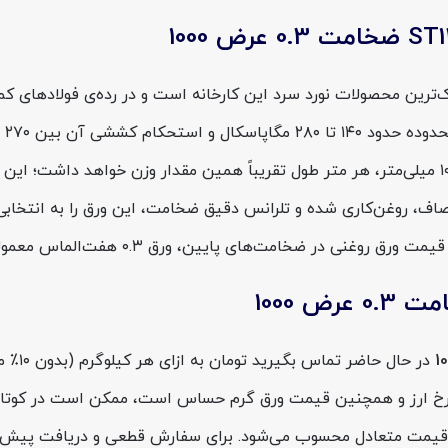
 الماس st12 ضخامت 0.3 عرض 1000 یکی از نازک‌ترین محصولات نورد سرد این کارخانه است و د
مترمربع این ورق حدود ۲.۳–۲.۴ کیلوگرم وزن دارد و در عرض ۱۰۰۰ میلی‌متر، هر متر طول تقریباً هم
صاف، روغن‌کاری شده و تلرانس دقیق ضخامت، این ورق را به انتخابی
 هفت‌الماس معمولاً جزو گزینه‌های اصلی در سبد خرید کارگاه‌های صنعتی است.
در حال
خ ارز و همچنین قیمت ورق گرم حساس است، ممکن است در کوتاه‌مد