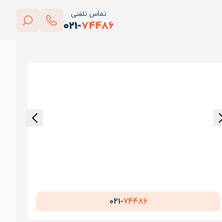
تماس تلفنی
021-
74486
بستن
پاک کردن
021-
74486