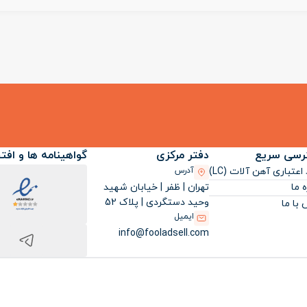
رسی سریع
دفتر مرکزی
گواهینامه ها و افت
اعتباری آهن آلات (LC)
آدرس
تهران | ظفر | خیابان شهید
ه ما
وحید دستگردی | پلاک 52
با ما
ایمیل
info@fooladsell.com