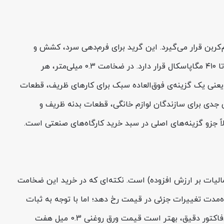
ر رده‌ی فولادهای کم‌کربن قرار می‌گیرد. این گرید برای فرم‌دهی سرد، کشش و
خم‌کاری سبک طراحی شده است و معمولاً تنش تسلیم آن در محدوده حدود ۱۴۰ تا ۲۸۰ مگاپاسکال و استحکام کششی آن بین ۲۷۰ تا ۴۱۰ مگاپاسکال قرار دارد. در ضخامت ۰.۳ میلی‌متر، هر
ین مقدار وزن خواهد داشت؛ این یعنی یک گزینه‌ی فوق‌العاده سبک برای کارهای ظریف، قطعات
 جدی برای سازندگان لوازم خانگی، قطعات بدنه ظریف و
 حاضر تماس بگیرید تومان به ازای هر کیلوگرم (بدون ۱۰٪ مالیات بر ارزش افزوده) است. نکته‌ای که در خرید این ضخامت
ت تغییرات جزئی در قیمت رخ دهد؛ اما با توجه به ثبات
نسبی یک ماه اخیر در کانال تا تومان، نرخ فعلی از نظر بازار یک قیمت متعادل محسوب می‌شود. برای سفارش قطعی و دریافت پیش‌فاکتور دقیق، بهتر است قیمت ورق روغنی 0.3 میل هفت