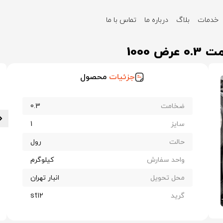
خدمات
بلاگ
درباره ما
تماس با ما
الماس st12 ضخامت 0.3 عرض 1000
جزئیات
محصول
ضخامت
0.3
سایز
1
حالت
رول
واحد سفارش
کیلوگرم
محل تحویل
انبار تهران
گرید
st12