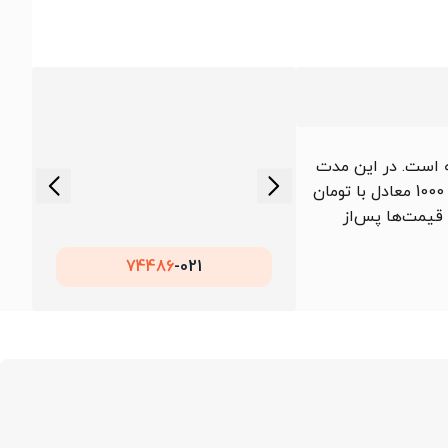
ه است. در این مدت
قیمت این محصول در بازه ای بین تا تومان در نوسان بوده است. همچنین میانگین قیمت ماهانه ورق روغنی 0.3 میل st12 عرض 1000 معادل با تومان
 قیمت‌ها پس‌از
74486
021-