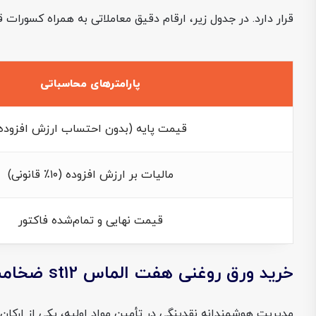
قرار دارد. در جدول زیر، ارقام دقیق معاملاتی به همراه کسورا
پارامترهای محاسباتی
قیمت پایه (بدون احتساب ارزش افزوده
مالیات بر ارزش افزوده (۱۰٪ قانونی)
قیمت نهایی و تمام‌شده فاکتور
خرید ورق روغنی هفت الماس st12 ضخامت 0.6 عرض 1000 از فولادسل
مدیریت هوشمندانه نقدینگی در تأمین مواد اولیه، یکی از ارکا