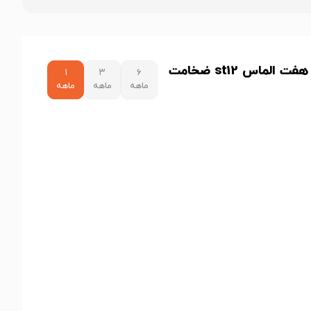
نمودار قیمت ورق روغنی هفت الماس st12 ضخامت
۱
۳
۶
ماهه
ماهه
ماهه