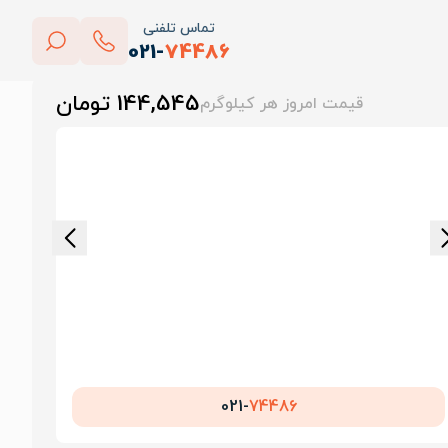
تماس تلفنی
021-
74486
بستن
144,545 تومان
قیمت امروز هر کیلوگرم
پاک کردن
021-
74486