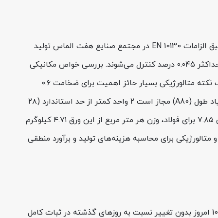
ورق روغنی هفت الماس st12 ضخامت 0.6 عرض 1000 بر پایه استانداردهای معتبر DIN و معادل گرید DC01 (شماره متریال 1.0330) طبق الزامات EN 10130 در مجتمع صنایع هفت الماس تولید
می‌شود. از منظر آنالیز شیمیایی، میزان کربن این ورق حداکثر ۰.۱۲ درصد، منگنز حداکثر ۰.۶۰ درصد، و مقادیر فسفر و گوگرد هر یک حداکثر ۰.۰۴۵ درصد کنترل می‌شوند. بررسی خواص مکانیکی
نشان می‌دهد که تنش تسلیم این ورق در بازه ۱۴۰ تا ۲۸۰ مگاپاسکال و استحکام کششی آن بین ۲۷۰ تا ۴۱۰ مگاپاسکال قرار دارد. یک نکته متالورژیکی بسیار حائز اهمیت برای ضخامت ۰.۶
میلی‌متر این است که طبق تبصره‌های استاندارد مرجع (برای ضخامت‌های مساوی و کمتر از ۰.۷ و بیشتر از ۰.۵ میلی‌متر)، حداقل ازدیاد طول (A80) مجاز است ۲ واحد کمتر از حد استاندارد (۲۸
درصد) باشد؛ بنابراین انتظار ازدیاد طول ۲۶ درصدی برای این ضخامت کاملاً ایده‌آل و اصولی است. از لحاظ فیزیکی، با احتساب چگالی ۷.۸۵ برای فولاد، وزن هر متر مربع از این ورق ۴.۷۱ کیلوگرم
 بود. تحلیل دقیق این شاخصه‌های فنی و متالورژیکی برای محاسبه هزینه‌های تولید و برآورد منطقی
با توجه به تداوم آرامش در بازار مقاطع فولادی امروز شنبه 17 مرداد 1405، قیمت ورق روغنی هفت الماس st12 ضخامت 0.6 عرض 1000 امروز بدون تغییر نسبت به روزهای گذشته در ثبات کامل