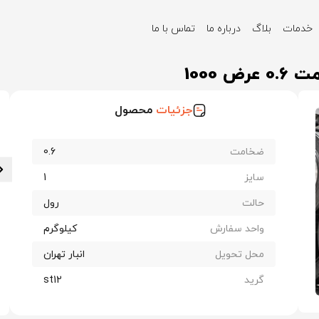
خدمات
بلاگ
درباره ما
تماس با ما
الماس st12 ضخامت 0.6 عرض 1000
جزئیات
محصول
ضخامت
0.6
سایز
1
حالت
رول
واحد سفارش
کیلوگرم
محل تحویل
انبار تهران
گرید
st12