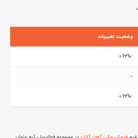
:
وضعیت تغییرات
-0.62%
–
-0.62%
تفرم
فروش چکی آهن آلات
در مجموعه فولادسل، (به عنوان