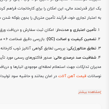
یک ابزار قدرتمند مالی، این امکان را برای کارخانجات فراهم کرد
به اعتبار تجاری خود، فرآیند تأمین متریال را بدون بلوکه شد
تأمین اعتباری و مدت‌دار:
امکان ثبت سفارش و دریافت ورق‌ه
تضمین کیفیت و اصالت (QC):
بازرسی دقیق ضخامت ۰.۶ میلی‌متر، کیفیت سطح و یکنواختی پوشش روغن محافظ پیش از صدور مجوز نهایی خروج بار.
تطابق متالورژیکی:
بررسی تطابق گواهی آنالیز ذوب کارخانه با استانداردهای DC01 (نظیر کنترل دقیق درصد کربن و منگنز) جهت اطم
شفافیت صد درصدی مالی:
صدور فاکتورهای رسمی مورد تأیید 
نوسانات
قیمت آهن آلات
در امان بمانند و حاشیه سود تولیدا
مشاهده بیشتر