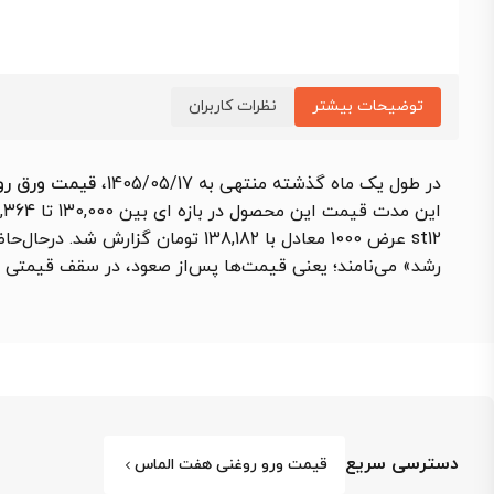
توضیحات بیشتر
نظرات کاربران
در طول یک ماه گذشته منتهی به 1405/05/17،
قیمت ورق روغنی هفت ا
st12 عرض 1000 معادل با 138,182 توما
رشد» می‌نامند؛ یعنی قیمت‌ها پس‌از صعود، در سقف قیمتی 
دسترسی سریع
قیمت ورو روغنی هفت الماس