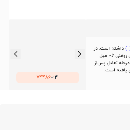
(↓
داشته است. در
این مدت قیمت این محصول در بازه ای بین 130,000 تا 146,364 تومان در نوسان بوده است. همچنین میانگین قیمت ماهانه ورق روغنی 0.6 میل
 را «مرحله تعادل پس‌از
افته است.
74486
021-