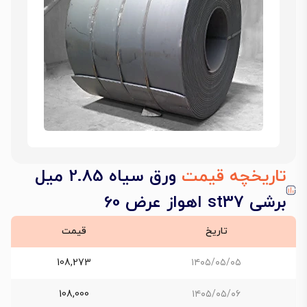
تاریخچه قیمت
ورق سیاه 2.85 میل
برشی st37 اهواز عرض 60
تاریخ
قیمت
108,273
۱۴۰۵/۰۵/۰۵
108,000
۱۴۰۵/۰۵/۰۶