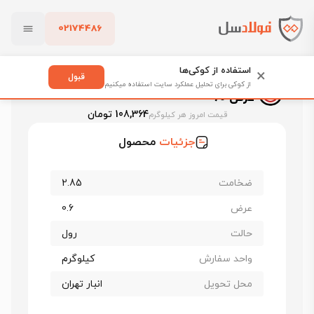
02174486
فولادسل
قیمت ورق سیاه
قیمت ورق سیاه نورد و لوله اهواز
بستن
ورق سیاه برشی اهواز st37 ضخامت 2.85 عرض 60
استفاده از کوکی‌ها
×
قبول
ورق سیاه برشی اهواز st37 ضخامت 2.85
از کوکی برای تحلیل عملکرد سایت استفاده میکنیم
عرض 60
پاک کردن
108,364 تومان
قیمت امروز هر کیلوگرم
جزئیات
محصول
ضخامت
2.85
عرض
0.6
حالت
رول
واحد سفارش
کیلوگرم
محل تحویل
انبار تهران