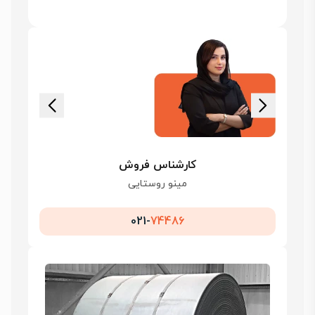
کارشناس فروش
مینو روستایی
021-
74486