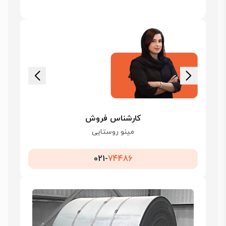
کارشناس فروش
مینو روستایی
021-
74486