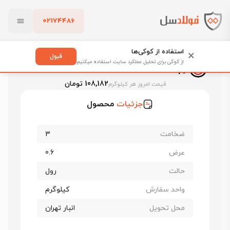
02174486
فولادسل
قیمت ورق سیاه
قیمت ورق سیاه نورد و لوله اهواز
بستن
ورق سیاه برشی اهواز st37 ضخامت 3 عرض 60
استفاده از کوکی‌ها
×
قبول
ورق سیاه برشی اهواز st37 ضخامت 3 عرض
از کوکی برای تحلیل عملکرد سایت استفاده میکنیم
60
پاک کردن
108,182 تومان
قیمت امروز هر کیلوگرم
جزئیات
محصول
ضخامت
3
عرض
0.6
حالت
رول
واحد سفارش
کیلوگرم
محل تحویل
انبار تهران