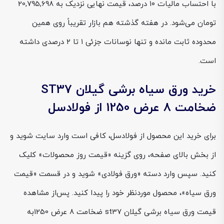
با احتساب مالیات ۱۰ درصد، قیمت نهایی نزدیک به 20,795,698
تومان می‌شود. در هفته گذشته هم بازار تقریباً روی همین
محدوده ثابت مانده و تنها نوسانات جزئی ۱ تا ۲ درصدی داشته
است.
خرید ورق سیاه برشی گیلان ST37
ضخامت 8 عرض 1250 از فولادسل
برای خرید این محصول از فولادسل، کافی است وارد سایت شوید و
از بخش بالای صفحه، روی گزینه «قیمت روز محصولات» کلیک
کنید. سپس وارد دسته «ورق فولادی» شوید و در قسمت «قیمت
ورق سیاه»، محصول موردنظر خود را پیدا کنید. پس‌از مشاهده
قیمت ورق سیاه برشی گیلان st37 ضخامت 8 عرض 1250به