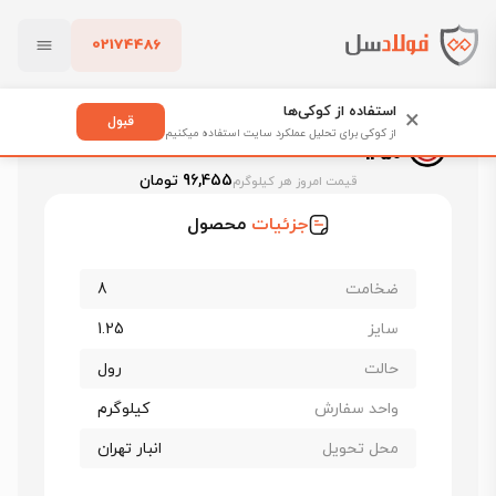
02174486
فولادسل
قیمت ورق سیاه
قیمت ورق سیاه گیلان
بستن
ورق سیاه برشی گیلان st37 ضخامت 8 عرض 1250
استفاده از کوکی‌ها
×
قبول
ورق سیاه برشی گیلان st37 ضخامت 8 عرض
از کوکی برای تحلیل عملکرد سایت استفاده میکنیم
1250
پاک کردن
96,455 تومان
قیمت امروز هر کیلوگرم
جزئیات
محصول
ضخامت
8
سایز
1.25
حالت
رول
واحد سفارش
کیلوگرم
محل تحویل
انبار تهران