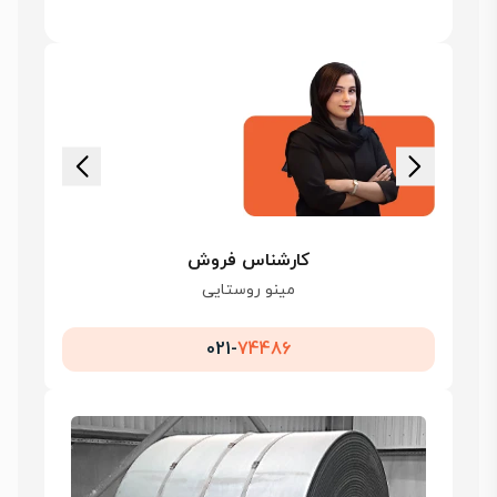
کارشناس فروش
مینو روستایی
021-
74486