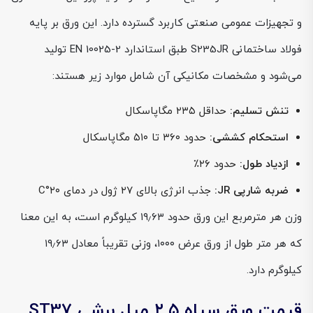
و تجهیزات عمومی صنعتی کاربرد گسترده دارد. این ورق بر پایه
فولاد ساختمانی S235JR طبق استاندارد EN 10025-2 تولید
می‌شود و مشخصات مکانیکی آن شامل موارد زیر هستند:
تنش تسلیم:
حداقل ۲۳۵ مگاپاسکال
استحکام کششی:
حدود ۳۶۰ تا ۵۱۰ مگاپاسکال
ازدیاد طول:
حدود ۲۶٪
ضربه شارپی JR:
جذب انرژی بالای ۲۷ ژول در دمای ۲۰°C
وزن هر مترمربع این ورق حدود ۱۹٫۶۳ کیلوگرم است، به این معنا
که هر متر طول از ورق عرض ۱۰۰۰، وزنی تقریباً معادل ۱۹٫۶۳
کیلوگرم دارد.
قیمت ورق سیاه ۲.۵ میل برشی ST37