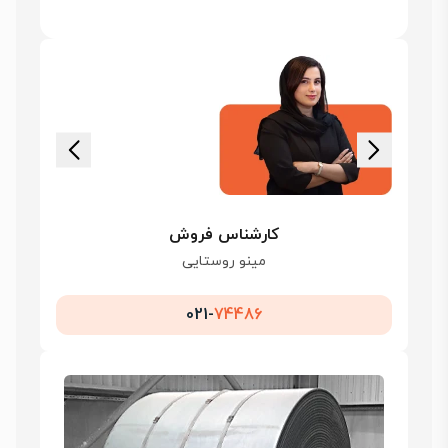
کارشناس فروش
مینو روستایی
021-
74486