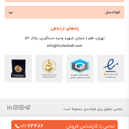
فولادسل
راه‌های ارتباطی
تهران، ظفر | خیابان شهید وحید دستگردی، پلاک ۵۲
info@fooladsell.com
تمامی حقوق برای فولادسل محفوظ است
74486
تماس با کارشناس فروش
021-