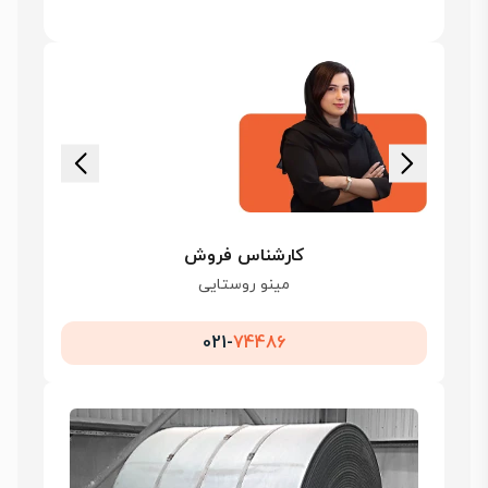
کارشناس فروش
مینو روستایی
021-
74486