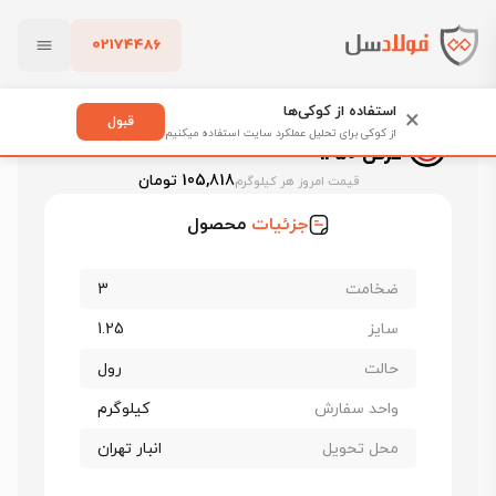
02174486
فولادسل
قیمت ورق سیاه
قیمت ورق فولاد مبارکه اصفهان
بستن
ورق سیاه برشی فولاد مبارکه st37 ضخامت 3 عرض 1250
استفاده از کوکی‌ها
×
قبول
ورق سیاه برشی فولاد مبارکه st37 ضخامت 3
از کوکی برای تحلیل عملکرد سایت استفاده میکنیم
عرض 1250
پاک کردن
105,818 تومان
قیمت امروز هر کیلوگرم
جزئیات
محصول
ضخامت
3
سایز
1.25
حالت
رول
واحد سفارش
کیلوگرم
محل تحویل
انبار تهران