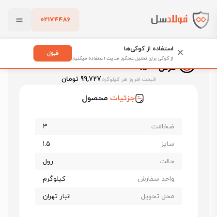
02174486
فولادسل
قیمت ورق سیاه
قیمت ورق فولاد مبارکه اصفهان
بستن
ورق سیاه برشی فولاد مبارکه st37 ضخامت 3 عرض 1500
استفاده از کوکی‌ها
×
قبول
ورق سیاه برشی فولاد مبارکه st37 ضخامت 3
از کوکی برای تحلیل عملکرد سایت استفاده میکنیم
عرض 1500
پاک کردن
99,727 تومان
قیمت امروز هر کیلوگرم
جزئیات
محصول
ضخامت
3
سایز
1.5
حالت
رول
واحد سفارش
کیلوگرم
محل تحویل
انبار تهران