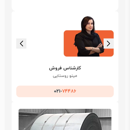
کارشناس فروش
مینو روستایی
021-
74486