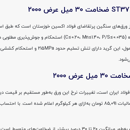
(+AR) تولید می‌شود. این محصول با ترکیب شیمیایی کنترل‌شده (.035
هزینه حمل و نگهداری ورق‌های بالای ۲ تن در هر شیت به‌طور میانگین ۲۰ ت