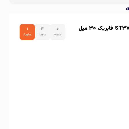
نمودار قیمت ورق سیاه ST37 فابریک 30 میل
۱
۳
۶
ماهه
ماهه
ماهه