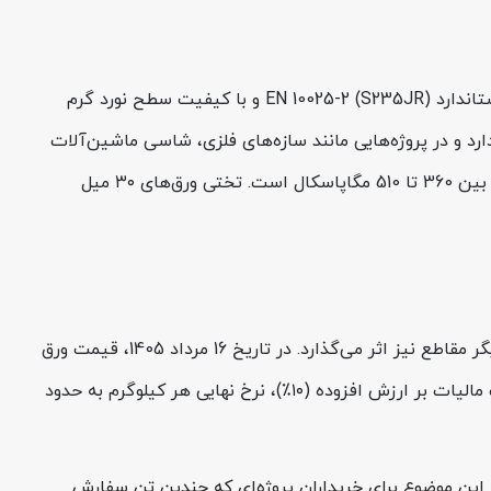
ورق سیاه فابریک اکسین ST37 ضخامت 30 میل عرض 2000 از ورق‌های سنگین پرتقاضای فولاد اکسین خوزستان است که طبق استاندارد EN 10025-2 (S235JR) و با کیفیت سطح نورد گرم
C≤0.20، Mn≤1.40، P/S≤0) استحکام و جوش‌پذیری مطلوبی دارد و در پروژه‌هایی مانند سازه‌های فلزی، شاسی ماشین‌آلات
سنگین، تانک‌ها و کف مخازن نفتی استفاده می‌شود. به‌طور معمول، این گرید دارای تنش تسلیم حدود 215MPa و استحکام کششی بین 360 تا 510 مگاپاسکال است. تختی ورق‌های ۳۰ میل
ازآنجاکه قیمت ورق سیاه یکی از شاخص‌های تعیین‌کننده بازار فولاد ایران است، تغییرات نرخ این ورق به‌طور مستقیم بر قیمت دیگر مقاطع نیز اثر می‌گذارد. در تاریخ 16 مرداد 1405، قیمت ورق
سیاه فابریک اکسین st37 ضخامت 30 میل عرض 2000 بدون مالیات 85,091 تومان به‌ازای هر کیلوگرم اعلام شده است. با احتساب مالیات بر ارزش افزوده (۱۰٪)، نرخ نهایی هر کیلوگرم به حدود
ا ۳۰ درصد بیشتر از ضخامت‌های متوسط است. این موضوع برای خریداران پروژه‌ای که چندین تن سفارش