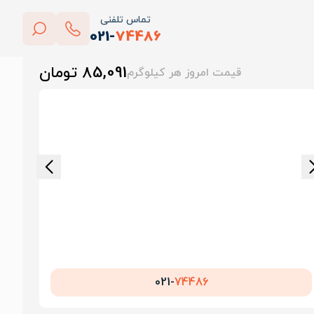
تماس تلفنی
021-
74486
بستن
85,091 تومان
قیمت امروز هر کیلوگرم
پاک کردن
021-
74486