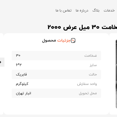
خدمات
بلاگ
درباره ما
تماس با ما
مت 30 میل عرض 2000
جزئیات
محصول
ضخامت
30
سایز
2*6
حالت
فابریک
واحد سفارش
کیلوگرم
محل تحویل
انبار تهران