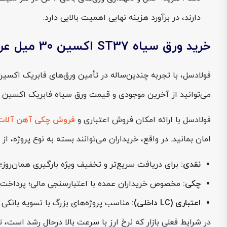
دارند، در برآورد هزینه نهایی اهمیت بالایی دارد.
خرید ورق سیاه ST37 اکسین 30 میل عرض 2000 از فولادسل
می‌توانید از آخرین موجودی و قیمت ورق سیاه فابریک اکسین st37 ضخامت 30 میل عرض 2000 به شکل لحظه‌ای مطلع شوید و در همان تماس، پیش‌فاکتور رسمی دریافت کنید.
فولادسل با ارائه امکان فروش اعتباری و
فروش چکی آهن آلات
امان بمانید. در واقع، خریداران می‌توانند بسته به نوع پروژه، 
نقدی:
برای دریافت سریع‌تر و تخفیف ویژه بارگیری همان‌روز؛
چکی:
مخصوص خریداران عمده با اعتبارسنجی مالی؛ پرداخت در بازه ۱ تا
اعتباری (LC داخلی):
مناسب پروژه‌های بزرگ با تسویه بانکی م
در شرایط فعلی بازار که نرخ ارز با سرعت بالا درحال رشد است،