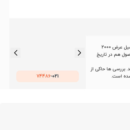
بررسی نمودار یک ماه منتهی به 1405/05/16 اخیر نشان می‌دهد که کمترین قیمت ورق سیاه فابریک اکسین st37 ضخامت 30 میل عرض 2000
ای این محصول هم در تاریخ
. بررسی ها حاکی از
ه است.
021-
74486