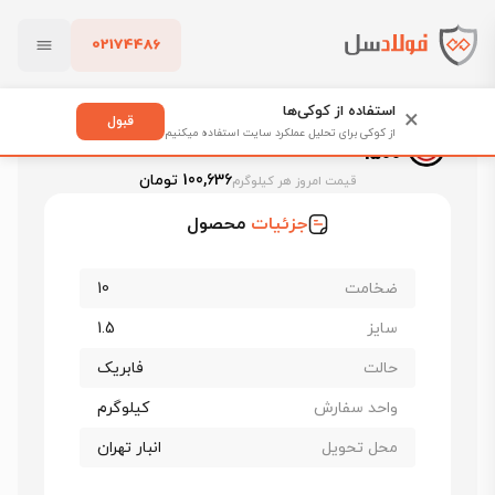
02174486
فولادسل
قیمت ورق سیاه
قیمت ورق سیاه سبا
بستن
ورق سیاه فابریک سبا st37 ضخامت 10 عرض 1500
استفاده از کوکی‌ها
×
قبول
ورق سیاه فابریک سبا st37 ضخامت 10 عرض
از کوکی برای تحلیل عملکرد سایت استفاده میکنیم
1500
پاک کردن
100,636 تومان
قیمت امروز هر کیلوگرم
جزئیات
محصول
ضخامت
10
سایز
1.5
حالت
فابریک
واحد سفارش
کیلوگرم
محل تحویل
انبار تهران