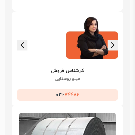
کارشناس فروش
مینو روستایی
021-
74486