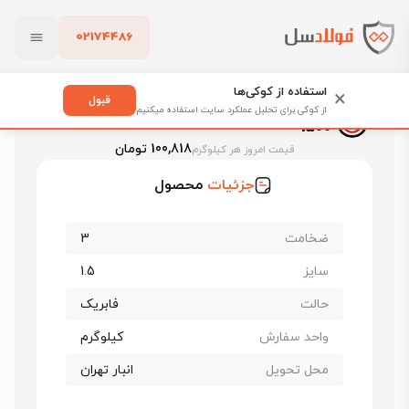
02174486
فولادسل
قیمت ورق سیاه
قیمت ورق سیاه سبا
بستن
ورق سیاه فابریک سبا st37 ضخامت 3 عرض 1500
استفاده از کوکی‌ها
×
قبول
ورق سیاه فابریک سبا st37 ضخامت 3 عرض
از کوکی برای تحلیل عملکرد سایت استفاده میکنیم
1500
پاک کردن
100,818 تومان
قیمت امروز هر کیلوگرم
جزئیات
محصول
ضخامت
3
سایز
1.5
حالت
فابریک
واحد سفارش
کیلوگرم
محل تحویل
انبار تهران