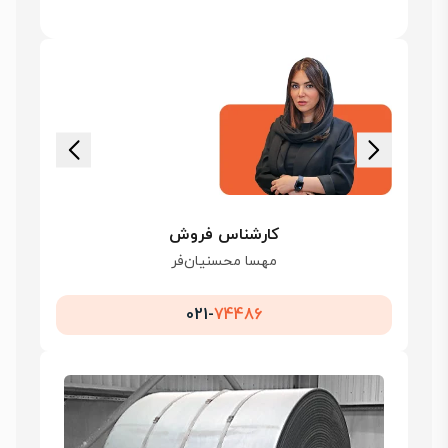
کارشناس فروش
مهسا محسنیان‌فر
021-
74486