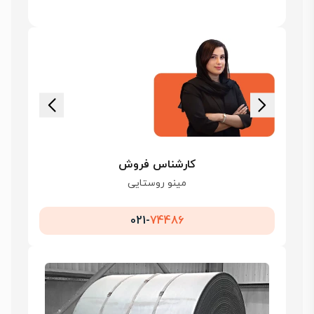
کارشناس فروش
مینو روستایی
021-
74486