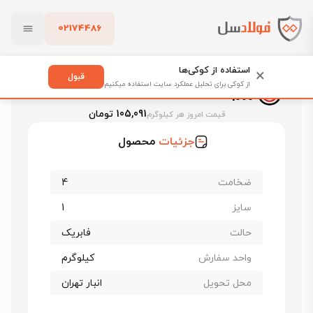
02174486
فولادسل
قیمت ورق سیاه
قیمت ورق سیاه سبا
بستن
ورق سیاه فابریک سبا st37 ضخامت 4 عرض 1000
استفاده از کوکی‌ها
×
قبول
ورق سیاه فابریک سبا st37 ضخامت 4 عرض
از کوکی برای تحلیل عملکرد سایت استفاده میکنیم
1000
پاک کردن
105,091 تومان
قیمت امروز هر کیلوگرم
جزئیات
محصول
ضخامت
4
سایز
1
حالت
فابریک
واحد سفارش
کیلوگرم
محل تحویل
انبار تهران