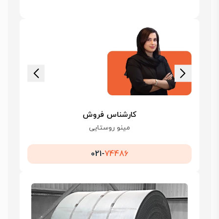
کارشناس فروش
مینو روستایی
021-
74486