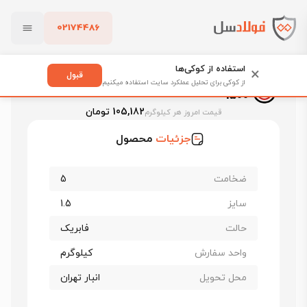
02174486
فولادسل
قیمت ورق سیاه
قیمت ورق سیاه سبا
بستن
ورق سیاه فابریک سبا st37 ضخامت 5 عرض 1500
استفاده از کوکی‌ها
×
قبول
ورق سیاه فابریک سبا st37 ضخامت 5 عرض
از کوکی برای تحلیل عملکرد سایت استفاده میکنیم
1500
پاک کردن
105,182 تومان
قیمت امروز هر کیلوگرم
جزئیات
محصول
ضخامت
5
سایز
1.5
حالت
فابریک
واحد سفارش
کیلوگرم
محل تحویل
انبار تهران