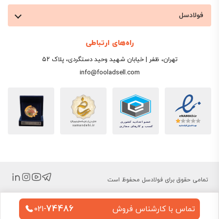
فولادسل
راه‌های ارتباطی
تهران، ظفر | خیابان شهید وحید دستگردی، پلاک ۵۲
info@fooladsell.com
تمامی حقوق برای فولادسل محفوظ است
74486
تماس با کارشناس فروش
021-