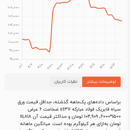
توضیحات بیشتر
نظرات کاربران
براساس داده‌های یک‌ماهه گذشته، حداقل قیمت ورق
سیاه فابریک فولاد مبارکه st37 ضخامت 6 عرض
1500*6000، 104,909 تومان و حداکثر قیمت آن 111,818
تومان به‌ازای هر کیلوگرم بوده است. میانگین ماهانه