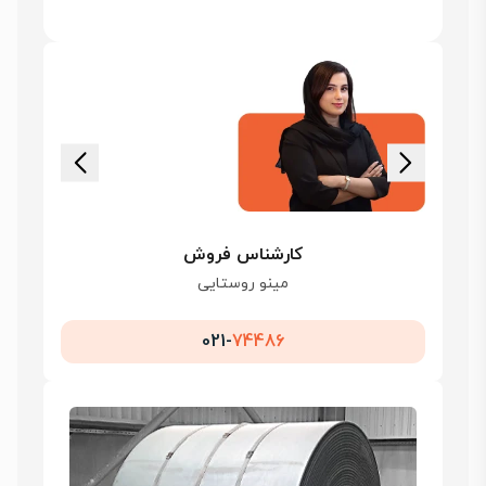
کارشناس فروش
مینو روستایی
021-
74486