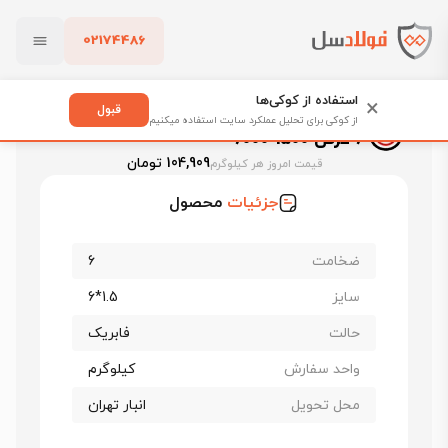
02174486
فولادسل
قیمت ورق سیاه
قیمت ورق فولاد مبارکه اصفهان
بستن
ورق سیاه فابریک فولاد مبارکه st37 ضخامت 6 عرض 1500*6000
استفاده از کوکی‌ها
×
قبول
ورق سیاه فابریک فولاد مبارکه st37 ضخامت
از کوکی برای تحلیل عملکرد سایت استفاده میکنیم
6 عرض 1500*6000
پاک کردن
104,909 تومان
قیمت امروز هر کیلوگرم
جزئیات
محصول
ضخامت
6
سایز
1.5*6
حالت
فابریک
واحد سفارش
کیلوگرم
محل تحویل
انبار تهران