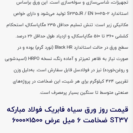
تجهیزات، شاسی‌سازی و سوله‌سازی است. این ورق براساس
استاندارد S235JR / EN 10025-2 تولید می‌شود و دارای خواص
مکانیکی زیر است: تنش تسلیم حداقل 235 مگاپاسکال، استحکام
کششی 360 تا 510 مگاپاسکال، و ازدیاد طول حداقل 26 درصد.
سطح ورق در حالت استاندارد Black HR (نورد گرم) بوده و در
صورت نیاز به ظاهر تمیزتر و آماده رنگ، نسخه HRPO (اسیدشویی
و روغن‌خورده) نیز در فولادسل قابل سفارش است. به‌دلیل وزن
تقریبی 424 کیلوگرم برای هر شیت، این ضخامت در پروژه‌های
صنعتی متوسط تا سنگین بسیار پرمصرف است.
قیمت روز ورق سیاه فابریک فولاد مبارکه
ST37 ضخامت 6 میل عرض 1500×6000