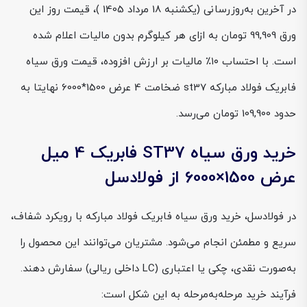
در آخرین به‌روزرسانی (یکشنبه 18 مرداد 1405 )، قیمت روز این
ورق 99,909 تومان به ازای هر کیلوگرم بدون مالیات اعلام شده
است. با احتساب ۱۰٪ مالیات بر ارزش افزوده، قیمت ورق سیاه
فابریک فولاد مبارکه st37 ضخامت 4 عرض 1500*6000 نهایتا به
حدود 109,900 تومان می‌رسد.
خرید ورق سیاه ST37 فابریک 4 میل
عرض 1500×6000 از فولادسل
در فولادسل، خرید ورق سیاه فابریک فولاد مبارکه با رویکرد شفاف،
سریع و مطمئن انجام می‌شود. مشتریان می‌توانند این محصول را
به‌صورت نقدی، چکی یا اعتباری (LC داخلی ریالی) سفارش دهند.
فرآیند خرید مرحله‌به‌مرحله به این شکل است: