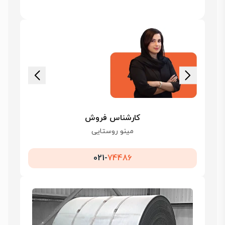
کارشناس فروش
مینو روستایی
021-
74486