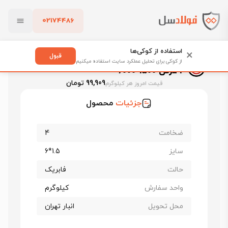
02174486
فولادسل
قیمت ورق سیاه
قیمت ورق فولاد مبارکه اصفهان
بستن
ورق سیاه فابریک فولاد مبارکه st37 ضخامت 4 عرض 1500*6000
استفاده از کوکی‌ها
×
قبول
ورق سیاه فابریک فولاد مبارکه st37 ضخامت
از کوکی برای تحلیل عملکرد سایت استفاده میکنیم
4 عرض 1500*6000
پاک کردن
99,909 تومان
قیمت امروز هر کیلوگرم
جزئیات
محصول
ضخامت
4
سایز
1.5*6
حالت
فابریک
واحد سفارش
کیلوگرم
محل تحویل
انبار تهران