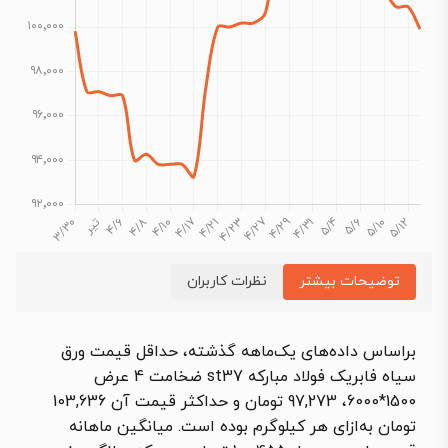
توضیحات بیشتر
نظرات کاربران
براساس داده‌های یک‌ماهه گذشته، حداقل قیمت ورق
سیاه فابریک فولاد مبارکه st37 ضخامت 4 عرض
1500*6000، 97,273 تومان و حداکثر قیمت آن 103,636
تومان به‌ازای هر کیلوگرم بوده است. میانگین ماهانه