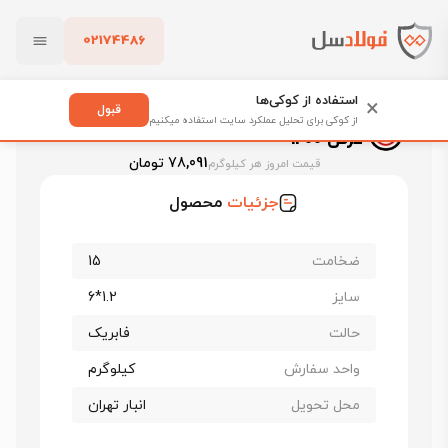
02174486
فولادسل
قیمت ورق سیاه
قیمت ورق قطعات
بستن
ورق سیاه فابریک قطعات st37 ضخامت 15 عرض 1200
استفاده از کوکی‌ها
×
قبول
ورق سیاه فابریک قطعات st37 ضخامت 15
از کوکی برای تحلیل عملکرد سایت استفاده میکنیم
عرض 1200
پاک کردن
78,091 تومان
قیمت امروز هر کیلوگرم
جزئیات
محصول
ضخامت
15
سایز
1.2*6
حالت
فابریک
واحد سفارش
کیلوگرم
محل تحویل
انبار تهران