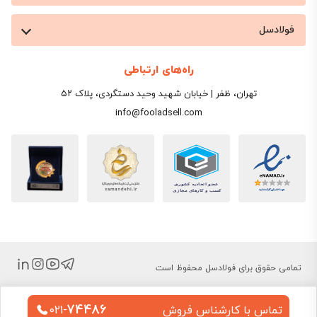
فولادسل
راه‌های ارتباطی
تهران، ظفر | خیابان شهید وحید دستگردی، پلاک ۵۲
info@fooladsell.com
تمامی حقوق برای فولادسل محفوظ است
74486
تماس با کارشناس فروش
021-