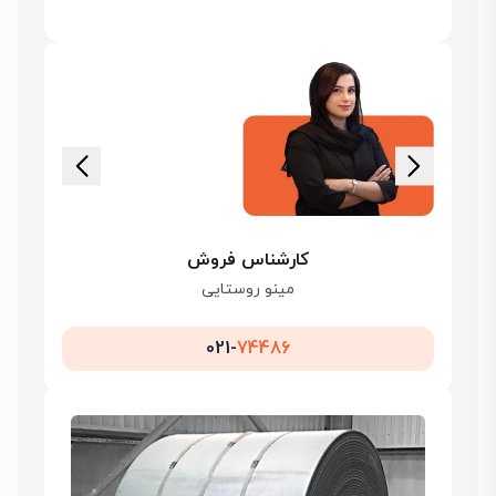
کارشناس فروش
مینو روستایی
021-
74486