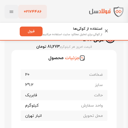
02174486
فولادسل
قیمت ورق سیاه
قیمت ورق قطعات
بستن
ورق سیاه فابریک قطعات st37 ضخامت 20 عرض 1200
استفاده از کوکی‌ها
×
قبول
ورق سیاه فابریک قطعات st37 ضخامت 20
از کوکی برای تحلیل عملکرد سایت استفاده میکنیم
عرض 1200
پاک کردن
81,273 تومان
قیمت امروز هر کیلوگرم
جزئیات
محصول
ضخامت
20
سایز
1.2*6
حالت
فابریک
واحد سفارش
کیلوگرم
محل تحویل
انبار تهران