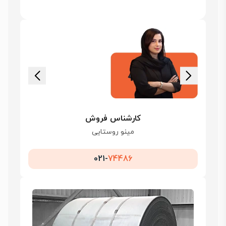
کارشناس فروش
مینو روستایی
021-
74486