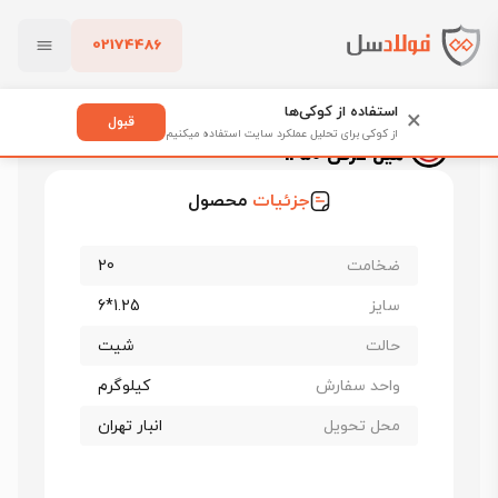
02174486
فولادسل
قیمت ورق سیاه
قیمت ورق کاویان اهواز
بستن
ورق سیاه فابریک کاویان st37 ضخامت 20 میل عرض 1250
استفاده از کوکی‌ها
×
قبول
ورق سیاه فابریک کاویان st37 ضخامت 20
از کوکی برای تحلیل عملکرد سایت استفاده میکنیم
میل عرض 1250
پاک کردن
جزئیات
محصول
ضخامت
20
سایز
1.25*6
حالت
شیت
واحد سفارش
کیلوگرم
محل تحویل
انبار تهران