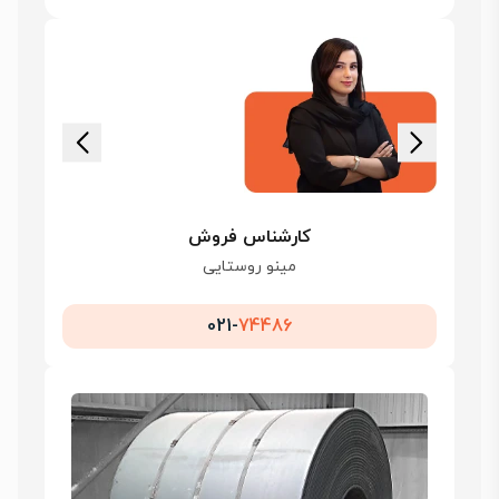
کارشناس فروش
مینو روستایی
021-
74486