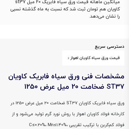
میانگین ماهانه قیمت ورق سیاه فابریک 20 میل st37
کاویان هم تومان ثبت شد که نسبت به ماه گذشته نسبی
را نشان می‌دهد.
دسترسی سریع
قیمت ورق سیاه کاویان اهواز
مشخصات فنی ورق سیاه فابریک کاویان
ST37 ضخامت 20 میل عرض 1250
ورق سیاه فابریک کاویان ST37 ضخامت 20 میل عرض 1250 در
کارخانه فولاد کاویان اهواز با روش نورد گرم تولید می‌شود و از
فولاد کم‌کربن با ترکیب تقریبی C≤0.20%، Mn≤1.40%،