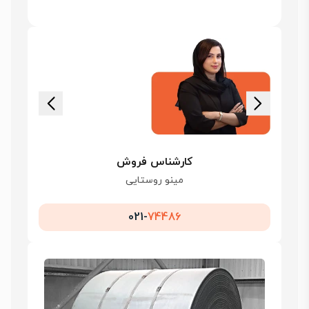
کارشناس فروش
مینو روستایی
021-
74486