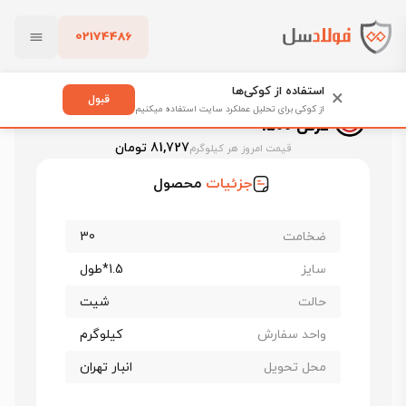
02174486
فولادسل
قیمت ورق سیاه
قیمت ورق کاویان اهواز
بستن
ورق سیاه فابریک کاویان st37 ضخامت 30 عرض 1500
استفاده از کوکی‌ها
×
قبول
ورق سیاه فابریک کاویان st37 ضخامت 30
از کوکی برای تحلیل عملکرد سایت استفاده میکنیم
عرض 1500
پاک کردن
81,727 تومان
قیمت امروز هر کیلوگرم
جزئیات
محصول
ضخامت
30
سایز
1.5*طول
حالت
شیت
واحد سفارش
کیلوگرم
محل تحویل
انبار تهران