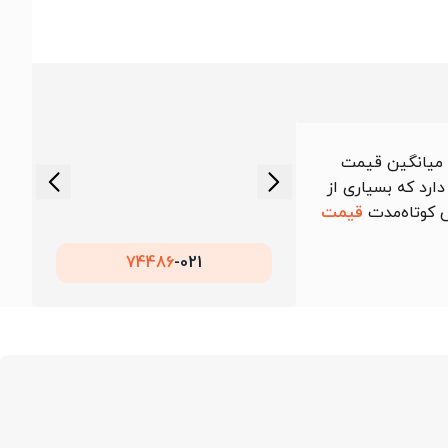
 میانگین قیمت
دارد که بسیاری از
ش کوتاه‌مدت
قیمت
74486
021-