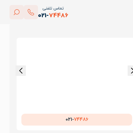
تماس تلفنی
021-
74486
بستن
پاک کردن
021-
74486