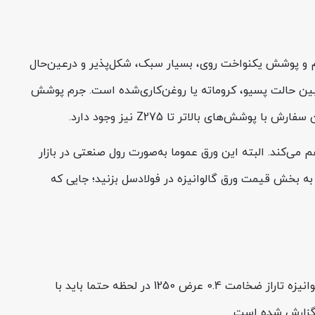
ا به‌دلیل ضخامت کم و پوشش یکنواخت روی، بسیار سبک، شکل‌پذیر و درعین‌حال
EN  کنترل شده و کیفیت سطح ورق، قابل انتخاب بین حالت پسیو، کروماته یا روغن‌کاری‌شده است. جرم پوشش
متر است که قابلیت برش به شیت‌هایی مانند ۱۲۵۰×۲۵۰۰ یا ۱۲۵۰×۳۰۰۰ میلی‌متر را فراهم می‌کند. البته این ورق عموما به‌صورت رول صنعتی در بازار
به بخش قیمت ورق گالوانیزه در فولادسل بزنید؛ جایی که
در حال حاضر قیمت این محصول در وب‌سایت فولادسل به‌صورت «تماس بگیرید» درج شده است، یعنی برای اطلاع از قیمت ورق گالوانیزه تاراز ضخامت 0.4 عرض 1250 در لحظه حتما باید با