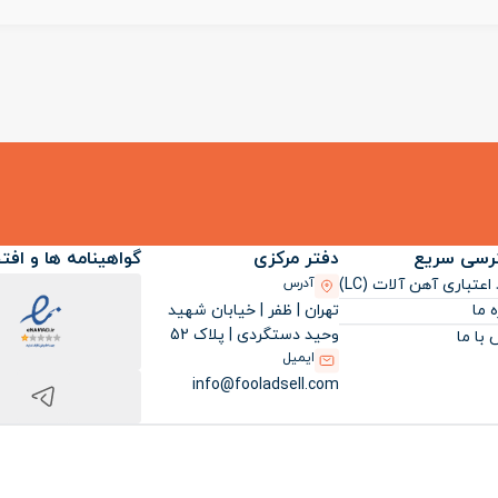
رسی سریع
دفتر مرکزی
گواهینامه ها و افت
اعتباری آهن آلات (LC)
آدرس
تهران | ظفر | خیابان شهید
ه ما
وحید دستگردی | پلاک 52
با ما
ایمیل
info@fooladsell.com