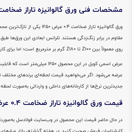
مشخصات فنی ورق گالوانیزه تاراز ضخامت 0.4 عرض 250
ورق گالوانیزه تاراز ضخامت
روی معمولاً بین Z100 تا Z180 گرم بر مترمربع است؛ اما برای کاربردهای در معرض رطوبت (مانند پوشش سقف یا ساندویچ‌پنل)، امکان سفارش با پوشش‌های بالاتر تا Z275 نیز وجود دارد.
عرضه می‌شود. اگر می‌خواهید قیمت لحظه‌ای برندهای مختلف تول
جدیدترین نرخ‌ها از کارخانه‌های داخلی و وارداتی به‌صورت لحظه‌ا
قیمت ورق گالوانیزه تاراز ضخامت 0.4 عرض 1250
کارشناسان فروش صحبت کنید. در هفته گذشته، بازار ورق‌های نازک گالوانی