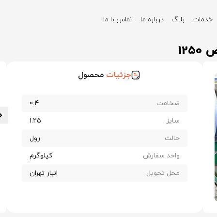
خدمات
بلاگ
درباره ما
تماس با ما
الوانیزه تاراز ضخامت 0.4 عرض 1250
جزئیات
محصول
ضخامت
0.4
سایز
1.25
حالت
رول
واحد سفارش
کیلوگرم
محل تحویل
انبار تهران