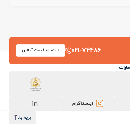
021-74486
استعلام قیمت آنلاین
خارات
اینستاگرام
بریم بالا