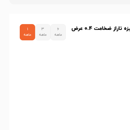
نمودار قیمت ورق گالوانیزه تاراز ضخامت 0.4 عرض
۱
۳
۶
ماهه
ماهه
ماهه