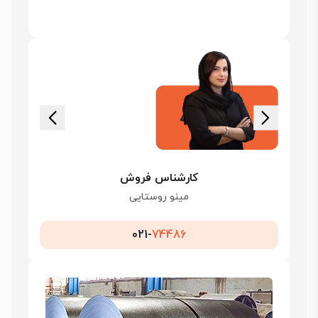
کارشناس فروش
مینو روستایی
021-
74486