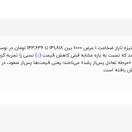
اراز ضخامت 1 عرض 1000
بین 131,818 تا 143,636 ت
کاهش قیمت
(↓)
نسبی را تجربه کرد.
 را «مرحله تعادل پس‌از رشد» می‌نامند؛ یعنی قیمت‌ها پس‌از صعود، 
 یافته است.