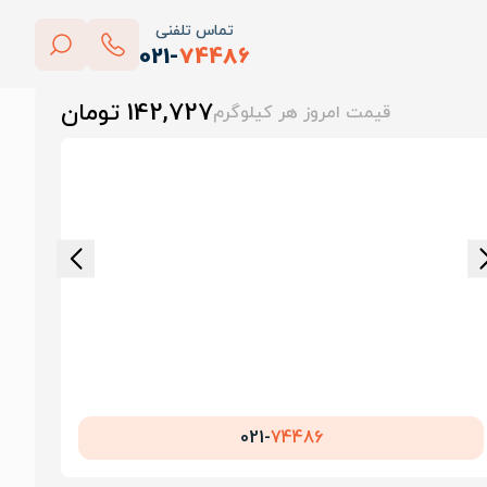
تماس تلفنی
021-
74486
بستن
142,727 تومان
قیمت امروز هر کیلوگرم
پاک کردن
021-
74486