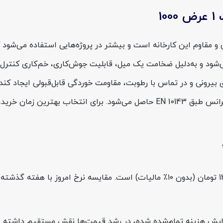
1
عرض 1000 از سری ورق‌های سنگین و مقاوم این کارخانه است و بیشتر در پروژه‌هایی اس
بق استاندارد EN 10346 گرید DX51D+Z تولید می‌شود و به‌دلیل ضخامت یک میل، قابلیت جوش
اب می‌شود تا در محیط‌های بیرونی و در تماس با رطوبت، مقاومت خوردگی قابل‌قبو
آن است که به دلیل اجرای عملیات skin-pass و کنترل دقیق تلرانس طبق EN 10143 ح
قیمت روز ورق گالوانیزه 1 میل تاراز عرض 1000 هم‌اکنون 142,727 تومان (بدون ۱۰٪ مالی
 افزایش هزینه تمام‌شده شده، در رشد قیمت‌ها نقش مستقیم داشته ا