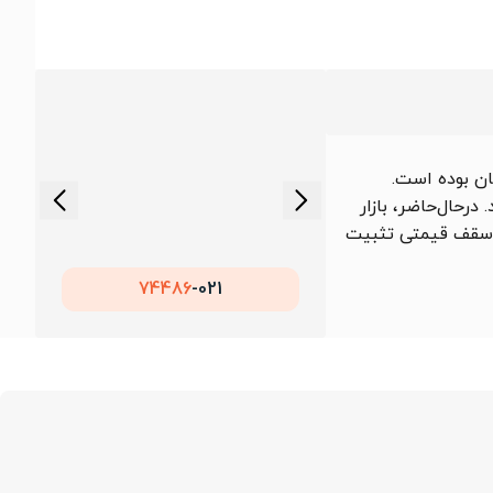
ومان در نوسان بوده است.
 درحال‌حاضر، بازار
در سقف قیمتی تثبیت
74486
021-