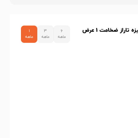
نمودار قیمت ورق گالوانیزه تاراز ضخامت 1 عرض
۱
۳
۶
ماهه
ماهه
ماهه