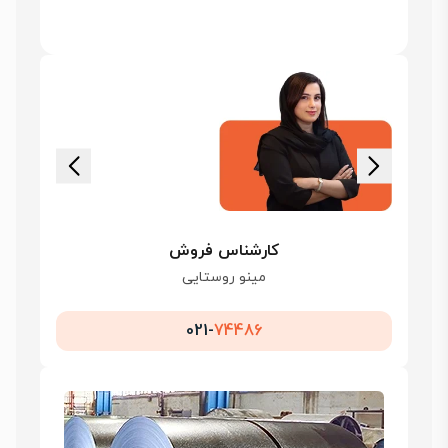
کارشناس فروش
مینو روستایی
021-
74486