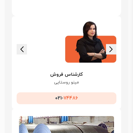
کارشناس فروش
مینو روستایی
021-
74486