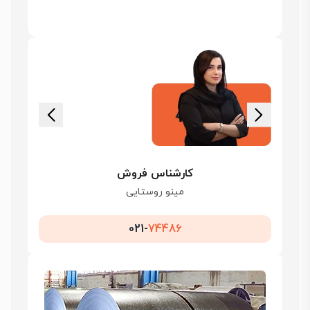
کارشناس فروش
مینو روستایی
021-
74486