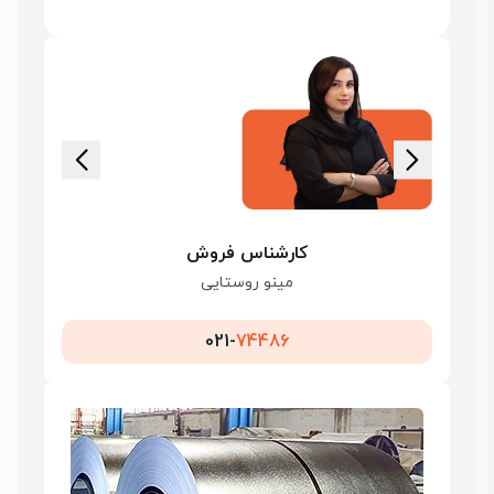
کارشناس فروش
مینو روستایی
021-
74486