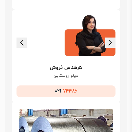
کارشناس فروش
مینو روستایی
021-
74486