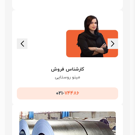
کارشناس فروش
مینو روستایی
021-
74486