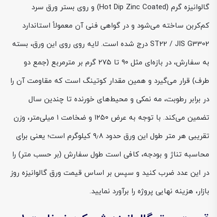
گالوانیزه گرم (Hot Dip Zinc Coated) و روی بستر ورق سرد
کم‌کربن ساخته می‌شود و در گواهی فنی آن معمولاً استاندارد
ST22 / JIS G3302 درج شده است. لایه روی روی این ورق، بسته
به سفارش، در بازه‌ای مثل ۹۰ تا ۲۷۵ گرم بر مترمربع (جمع دو
طرف) قرار می‌گیرد و همین مقدار کوتینگ است که مقاومت آن را
در برابر رطوبت، مه نمکی و محیط‌های خورنده تا چندین سال
تضمین می‌کند. با توجه به عرض ۱۲۵۰ و ضخامت ۱ میلی‌متر، وزن
تقریبی هر متر طول این ورق حدود ۹٫۸ کیلوگرم است؛ یعنی برای
محاسبه تناژ و بودجه، کافی است طول سفارش (بر حسب متر) را
در این عدد ضرب کنید و سپس بر اساس قیمت ورق گالوانیزه روز
بازار، هزینه نهایی پروژه را برآورد نمایید.