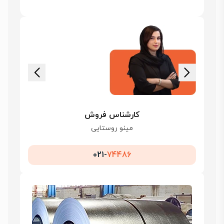
کارشناس فروش
مینو روستایی
021-
74486