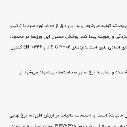
روش غوطه‌وری گرم پیوسته تولید می‌شود. پایه این ورق از فولاد نورد سرد با ترکیب
زنگ‌زدگی و رطوبت پیدا کند. پوشش معمول این ورق‌ها در محدوده
Z100 تا Z120 گرم بر مترمربع است؛ اما کارخانه قابلیت افزایش آن تا Z275 را نیز دارد. کیفیت سطح، چسبندگی لایه روی و تلرانس‌های ابعادی طبق استانداردهای JIS G 3302 و EN 10346 کنترل
 مشاهده و مقایسه نرخ سایر ضخامت‌ها، پیشنهاد می‌شود از
ه 17 مرداد 1405 برابر با 156,364 تومان به ازای هر کیلوگرم (بدون مالیات) است. با احتساب مالیات بر ارزش افزوده، نرخ نهایی