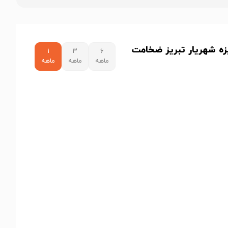
یزه شهریار تبریز ضخامت
۱
۳
۶
ماهه
ماهه
ماهه