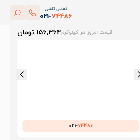
تماس تلفنی
021-
74486
بستن
156,364 تومان
قیمت امروز هر کیلوگرم
پاک کردن
021-
74486