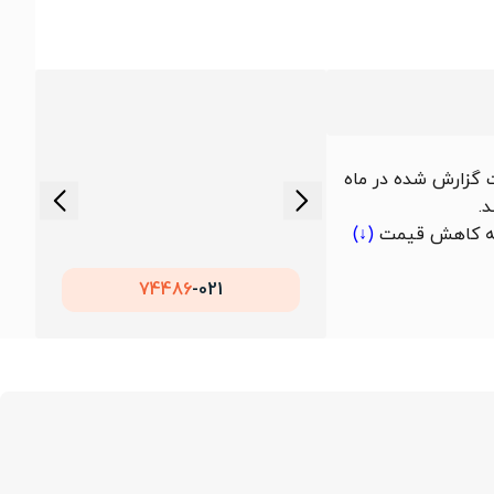
است. کمترین قیمت گزارش شده در ماه
کاهش قیمت
(↓)
74486
021-