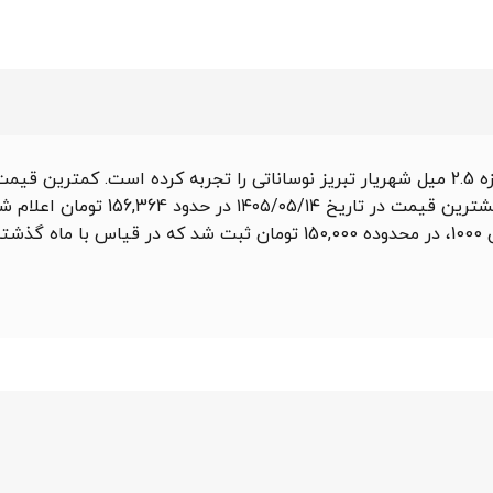
در یک ماه گذشته منتهی به 1405/05/17، قیمت ورق گالوانیزه 2.5 میل شهریار تبریز نوساناتی را تجربه کرده 