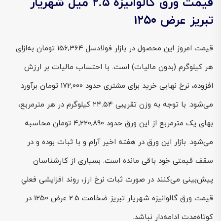
قیمت ورق گالوانیزه ۲.۵ میل شهریار
تبریز عرض ۱۲۵۰
قیمت امروز این محصول در بازار فولادسل 156,364 تومان به‌ازای
هر کیلوگرم (بدون مالیات) است. با احتساب مالیات بر ارزش
افزوده، نرخ نهایی خرید برای مشتری حدود 172,000 تومان برآورد
می‌شود. با توجه به وزن تقریبی ۲۴.۵۴ کیلوگرم در هر مترمربع،
بهای یک مترمربع از این ورق حدود 4,220,890 تومان محاسبه
می‌شود. بازار این ورق در هفته اخیر آرام و با ثبات بوده و در
سقف قیمتی خود باقی مانده است. بسیاری از کارشناسان
پیش‌بینی می‌کنند در صورت ثبات نرخ ارز، روند افزایشی فعلیِ
قیمت ورق گالوانیزه شهریار تبریز ضخامت 2.5 عرض 1250 در
کوتاه‌مدت ادامه‌دار نباشد.