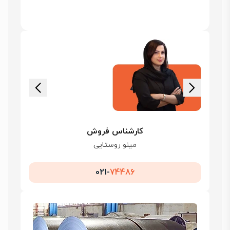
کارشناس فروش
مینو روستایی
021-
74486