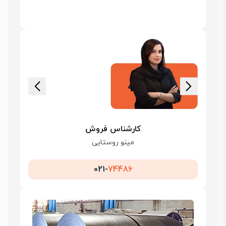
کارشناس فروش
مینو روستایی
021-
74486