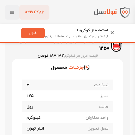
02174486
فولادسل
قیمت ورق گالوانیزه
بستن
قیمت ورق گالوانیزه شهریار تبریز
استفاده از کوکی‌ها
×
ورق گالوانیزه شهریار تبریز ضخامت 3 عرض 1250
قبول
از کوکی برای تحلیل عملکرد سایت استفاده میکنیم
ورق گالوانیزه شهریار تبریز ضخامت 3 عرض
پاک کردن
1250
188,182 تومان
قیمت امروز هر کیلوگرم
جزئیات
محصول
ضخامت
3
سایز
1.25
حالت
رول
واحد سفارش
کیلوگرم
محل تحویل
انبار تهران