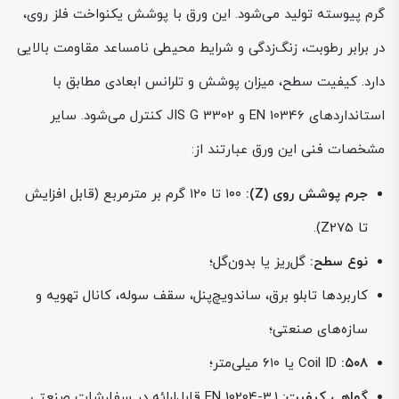
گرم پیوسته تولید می‌شود. این ورق با پوشش یکنواخت فلز روی،
در برابر رطوبت، زنگ‌زدگی و شرایط محیطی نامساعد مقاومت بالایی
دارد. کیفیت سطح، میزان پوشش و تلرانس ابعادی مطابق با
استانداردهای EN 10346 و JIS G 3302 کنترل می‌شود. سایر
مشخصات فنی این ورق عبارتند از:
جرم پوشش روی (Z):
۱۰۰ تا ۱۲۰ گرم بر مترمربع (قابل افزایش
تا Z275).
نوع سطح:
گل‌ریز یا بدون‌گل؛
کاربردها تابلو برق، ساندویچ‌پنل، سقف سوله، کانال تهویه و
سازه‌های صنعتی؛
:۵۰۸
Coil ID
یا ۶۱۰ میلی‌متر؛
گواهی کیفیت:
EN 10204-3.1 قابل‌ارائه در سفارشات صنعتی.