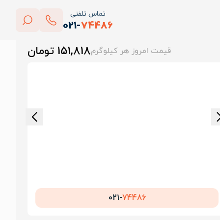
تماس تلفنی
021-
74486
بستن
151,818 تومان
قیمت امروز هر کیلوگرم
پاک کردن
021-
74486