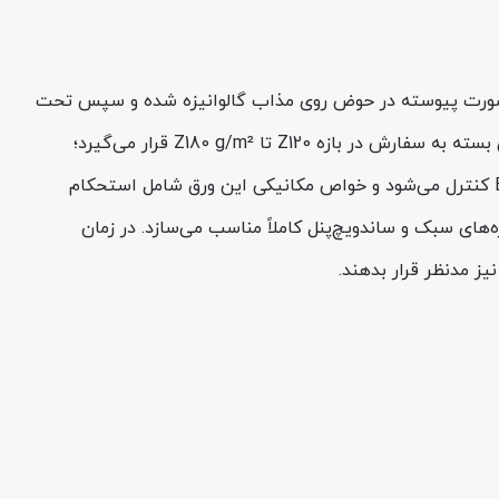
 نورد سرد کم‌کربن تولید می‌شود که به‌صورت پیوسته در حوض روی مذاب گالوانیزه شده و سپس تحت
عملیات کروماته و روغن‌کاری قرار می‌گیرد. زیرلایه این محصول معمولاً گرید DX51D+Z مطابق EN 10346 است و جرم پوشش روی آن بسته به سفارش در بازه Z120 تا Z180 g/m² قرار می‌گیرد؛
موضوعی که مستقیماً روی مقاومت خوردگی و دوام در شرایط مرطوب اثر دارد. تلرانس ضخامت این ورق طبق استانداردهای EN 10143 کنترل می‌شود و خواص مکانیکی این ورق شامل استحکام
ال هوا، پوشش سقف، سازه‌های سبک و ساندویچ‌پنل کاملاً مناسب می‌سازد. در زمان
یز مدنظر قرار بدهند.