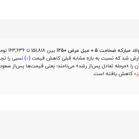
ارکه ضخامت 0.5 میل عرض 1250
بین ,818
کاهش قیمت
(↓)
نسبی را تجرب
ان آن را «مرحله تعادل پس‌از رشد» می‌نامند؛ یعنی قیمت‌ها پس‌از صع
زه
کاهش یافته است.