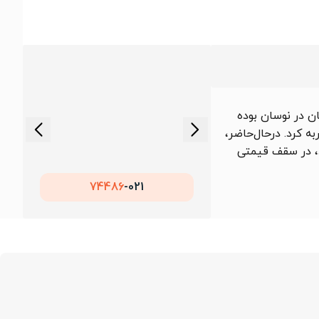
151 تا 163,636 تومان در نوسان بوده
ه کرد. درحال‌حاضر،
ود، در سقف قیمتی
74486
021-