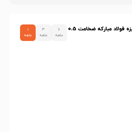
نمودار قیمت ورق گالوانیزه فولاد مبارکه ضخامت 0.5
۱
۳
۶
ماهه
ماهه
ماهه