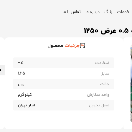
خدمات
بلاگ
درباره ما
تماس با ما
ان
ورق گالوانیزه فولاد مبارکه ضخامت 0.5 عرض 1250
1
جزئیات
محصول
ضخامت
0.5
سایز
1.25
حالت
رول
واحد سفارش
کیلوگرم
محل تحویل
انبار تهران