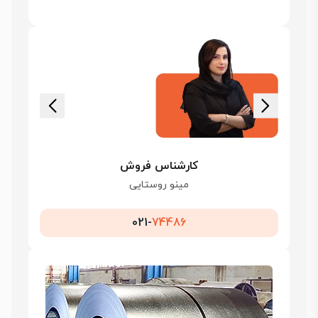
کارشناس فروش
مینو روستایی
021-
74486