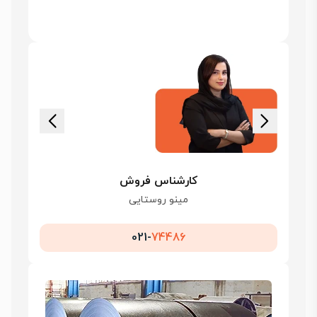
کارشناس فروش
مینو روستایی
021-
74486