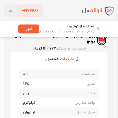
02174486
فولادسل
قیمت ورق گالوانیزه
بستن
قیمت ورق گالوانیزه فولاد مبارکه اصفهان
استفاده از کوکی‌ها
×
ورق گالوانیزه فولاد مبارکه ضخامت 0.9 عرض 1250
قبول
از کوکی برای تحلیل عملکرد سایت استفاده میکنیم
ورق گالوانیزه فولاد مبارکه ضخامت 0.9 عرض
پاک کردن
1250
142,727 تومان
قیمت امروز هر کیلوگرم
جزئیات
محصول
ضخامت
0.9
سایز
1.25
حالت
رول
واحد سفارش
کیلوگرم
محل تحویل
انبار تهران