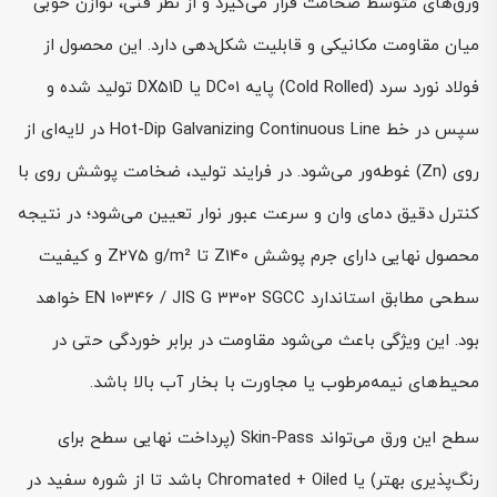
ورق‌های متوسط ضخامت قرار می‌گیرد و از نظر فنی، توازن خوبی
میان مقاومت مکانیکی و قابلیت شکل‌دهی دارد. این محصول از
فولاد نورد سرد (Cold Rolled) پایه DC01 یا DX51D تولید شده و
سپس در خط Hot-Dip Galvanizing Continuous Line در لایه‌ای از
روی (Zn) غوطه‌ور می‌شود. در فرایند تولید، ضخامت پوشش روی با
کنترل دقیق دمای وان و سرعت عبور نوار تعیین می‌شود؛ در نتیجه
محصول نهایی دارای جرم پوشش Z140 تا Z275 g/m² و کیفیت
سطحی مطابق استاندارد EN 10346 / JIS G 3302 SGCC خواهد
بود. این ویژگی باعث می‌شود مقاومت در برابر خوردگی حتی در
محیط‌های نیمه‌مرطوب یا مجاورت با بخار آب بالا باشد.
سطح این ورق می‌تواند Skin-Pass (پرداخت نهایی سطح برای
رنگ‌پذیری بهتر) یا Chromated + Oiled باشد تا از شوره سفید در