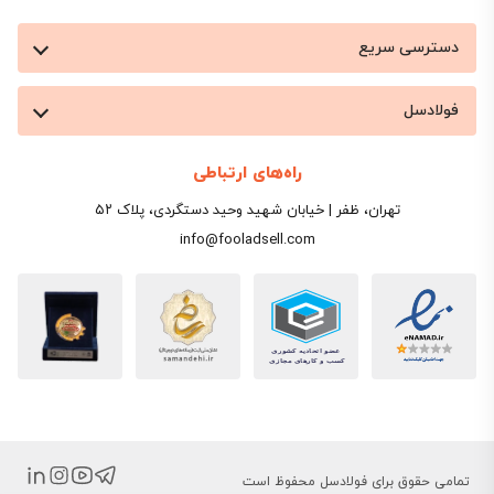
دسترسی سریع
فولادسل
راه‌های ارتباطی
تهران، ظفر | خیابان شهید وحید دستگردی، پلاک ۵۲
info@fooladsell.com
تمامی حقوق برای فولادسل محفوظ است