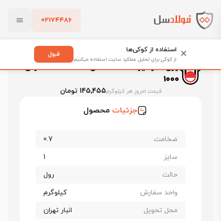
02174486
فولادسل
قیمت ورق گالوانیزه
بستن
قیمت ورق گالوانیزه هفت الماس قزوین
استفاده از کوکی‌ها
×
ورق گالوانیزه هفت الماس ضخامت 0.7 عرض 1000
قبول
از کوکی برای تحلیل عملکرد سایت استفاده میکنیم
ورق گالوانیزه هفت الماس ضخامت 0.7 عرض
پاک کردن
1000
145,455 تومان
قیمت امروز هر کیلوگرم
جزئیات
محصول
ضخامت
0.7
سایز
1
حالت
رول
واحد سفارش
کیلوگرم
محل تحویل
انبار تهران