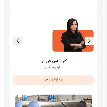
کارشناس فروش
مینو روستایی
021-
74486