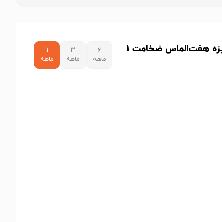
نمودار قیمت ورق گالوانیزه هفت‌الماس ضخامت 1
۱
۳
۶
ماهه
ماهه
ماهه