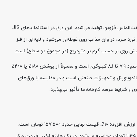
ورق گالوانیزه هفت‌الماس ضخامت 1 عرض 1000 یکی از پرمصرف‌ترین محصولات پوشش‌دار در بازار ایران است که در کارخانه فولاد هفت‌الماس قزوین تولید می‌شود. این ورق در استانداردهای JIS
د پایه پس‌از نورد سرد، در وان مذاب روی غوطه‌ور می‌شود و لایه‌ای از فلز
هرچه مقدار Z بیشتر باشد، مقاومت ورق در برابر زنگ‌زدگی و رطوبت نیز بالاتر است. در ضخامت ۱ میلی‌متر، وزن تقریبی هر مترمربع حدود ۷.۹ تا ۸.۱ کیلوگرم است و معمولاً از پوشش Z180 یا Z200
ساندویچ‌پنل و تجهیزات صنعتی است و در مقایسه با ورق‌های
 و شرایط عرضه کارخانه‌ها تأثیر می‌پذیرد.
قیمت امروز این محصول در وب‌سایت فولادسل 143,182 تومان به‌ازای هر کیلوگرم (بدون مالیات) اعلام شده و با احتساب مالیات بر ارزش افزوده ۱۰٪، قیمت نهایی حدود 157,500 تومان است.
وزن تقریبی هر مترمربع از این ورق با درنظرگرفتن پوشش روی، حدود ۸ کیلوگرم است؛ بنابراین قیمت هر مترمربع از آن تقریباً 1,145,456 تومان محاسبه می‌شود. در یک هفته اخیر، قیمت ورق