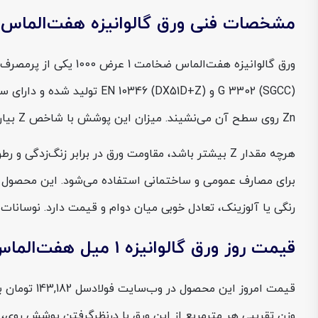
مشخصات فنی ورق گالوانیزه هفت‌الماس ضخامت 1
G 3302 (SGCC) و 6 (DX51D+Z
Zn روی سطح آن می‌نشیند. میزان این پوشش با شاخص Z بیان می‌شود؛ به‌عنوان مثال Z100، Z180، Z275 که نشان‌دهنده جرم پوشش روی بر حسب گرم بر مترمربع (در مجموع دو سطح) است.
برای مصارف عمومی و ساختمانی استفاده می‌شود. این محصول گزین
رنگی یا آلوزینک، تعادل خوبی میان دوام و قیمت دارد. نوسانات 
قیمت روز ورق گالوانیزه 1 میل هفت‌الماس عرض 1000