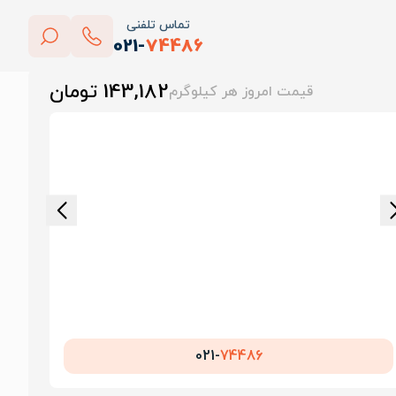
تماس تلفنی
021-
74486
بستن
143,182 تومان
قیمت امروز هر کیلوگرم
پاک کردن
021-
74486