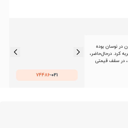
ه 1405/05/16، قیمت ورق گالوانیزه هفت الماس ضخامت 1 عرض 1000 بین 132,273 تا 145,000 تومان در نوسان بوده
به کرد. درحال‌حاضر،
ود، در سقف قیمتی
74486
021-