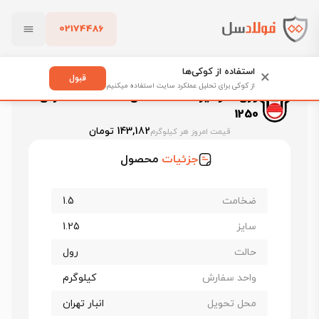
02174486
فولادسل
قیمت ورق گالوانیزه
بستن
قیمت ورق گالوانیزه هفت الماس قزوین
استفاده از کوکی‌ها
×
ورق گالوانیزه هفت الماس ضخامت 1.5 عرض 1250
قبول
از کوکی برای تحلیل عملکرد سایت استفاده میکنیم
ورق گالوانیزه هفت الماس ضخامت 1.5 عرض
پاک کردن
1250
143,182 تومان
قیمت امروز هر کیلوگرم
جزئیات
محصول
ضخامت
1.5
سایز
1.25
حالت
رول
واحد سفارش
کیلوگرم
محل تحویل
انبار تهران