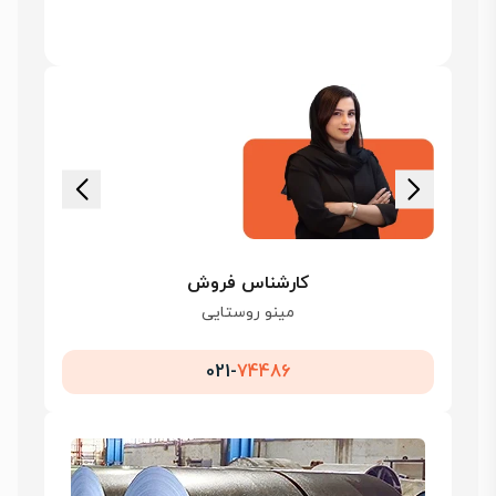
کارشناس فروش
مینو روستایی
021-
74486