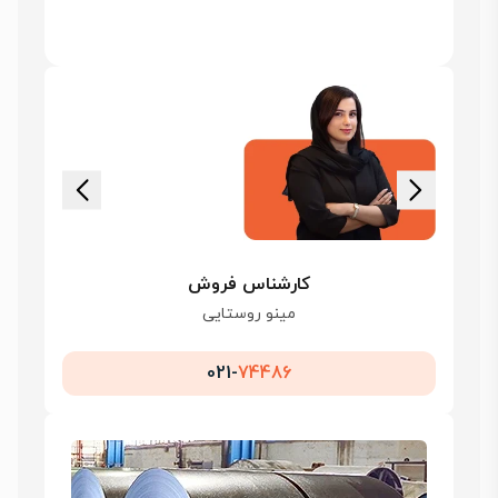
کارشناس فروش
مینو روستایی
021-
74486