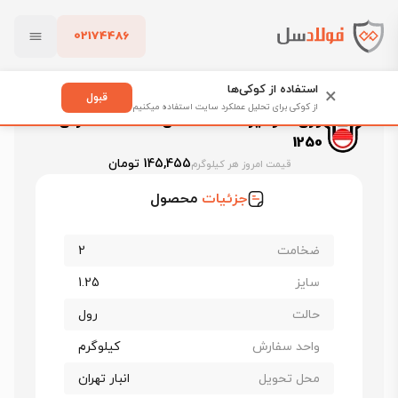
02174486
فولادسل
قیمت ورق گالوانیزه
بستن
قیمت ورق گالوانیزه هفت الماس قزوین
استفاده از کوکی‌ها
×
ورق گالوانیزه هفت الماس ضخامت 2 عرض 1250
قبول
از کوکی برای تحلیل عملکرد سایت استفاده میکنیم
ورق گالوانیزه هفت الماس ضخامت 2 عرض
پاک کردن
1250
145,455 تومان
قیمت امروز هر کیلوگرم
جزئیات
محصول
ضخامت
2
سایز
1.25
حالت
رول
واحد سفارش
کیلوگرم
محل تحویل
انبار تهران