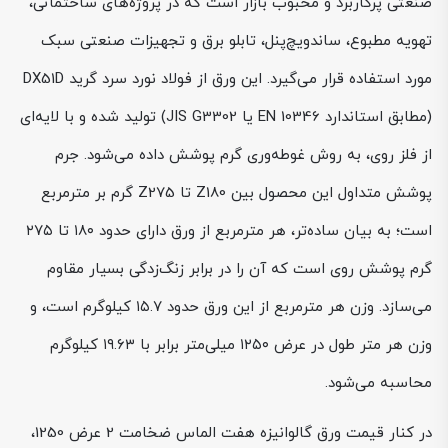
صنعتی پرکاربرد و محبوب بازار است که در پروژه‌های ساختمانی،
تهویه مطبوع، ساندویچ‌پنل، تابلو برق و تجهیزات صنعتی سبک
مورد استفاده قرار می‌گیرد. این ورق از فولاد نورد سرد گرید DX51D
(مطابق استاندارد EN 10346 یا JIS G3302) تولید شده و با لایه‌ای
از فلز روی، به روش غوطه‌وری گرم پوشش داده می‌شود. جرم
پوشش متداول این محصول بین Z180 تا Z275 گرم بر مترمربع
است؛ به بیان ساده‌تر، هر مترمربع از ورق دارای حدود ۱۸۰ تا ۲۷۵
گرم پوشش روی است که آن را در برابر زنگ‌زدگی بسیار مقاوم
می‌سازد. وزن هر مترمربع از این ورق حدود ۱۵.۷ کیلوگرم است، و
وزن هر متر طول در عرض ۱۲۵۰ میلی‌متر برابر با ۱۹.۶۳ کیلوگرم
محاسبه می‌شود.
در کنار قیمت ورق گالوانیزه هفت الماس ضخامت 2 عرض 1250،