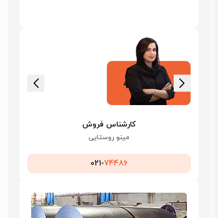
کارشناس فروش
مینو روستایی
021-
74486