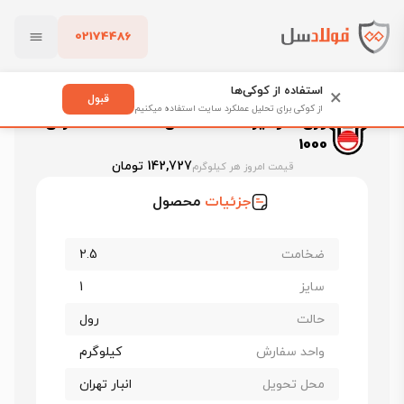
02174486
فولادسل
قیمت ورق گالوانیزه
بستن
قیمت ورق گالوانیزه هفت الماس قزوین
استفاده از کوکی‌ها
×
ورق گالوانیزه هفت الماس ضخامت 2.5 عرض 1000
قبول
از کوکی برای تحلیل عملکرد سایت استفاده میکنیم
ورق گالوانیزه هفت الماس ضخامت 2.5 عرض
پاک کردن
1000
142,727 تومان
قیمت امروز هر کیلوگرم
جزئیات
محصول
ضخامت
2.5
سایز
1
حالت
رول
واحد سفارش
کیلوگرم
محل تحویل
انبار تهران