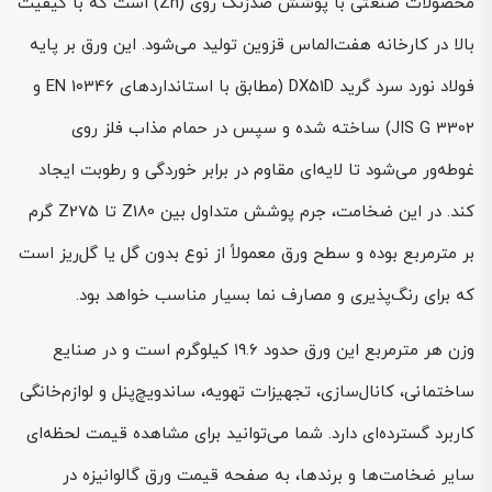
محصولات صنعتی با پوشش ضدزنگ روی (Zn) است که با کیفیت
بالا در کارخانه هفت‌الماس قزوین تولید می‌شود. این ورق بر پایه
فولاد نورد سرد گرید DX51D (مطابق با استانداردهای EN 10346 و
JIS G 3302) ساخته شده و سپس در حمام مذاب فلز روی
غوطه‌ور می‌شود تا لایه‌ای مقاوم در برابر خوردگی و رطوبت ایجاد
کند. در این ضخامت، جرم پوشش متداول بین Z180 تا Z275 گرم
بر مترمربع بوده و سطح ورق معمولاً از نوع بدون گل یا گل‌ریز است
که برای رنگ‌پذیری و مصارف نما بسیار مناسب خواهد بود.
وزن هر مترمربع این ورق حدود ۱۹.۶ کیلوگرم است و در صنایع
ساختمانی، کانال‌سازی، تجهیزات تهویه، ساندویچ‌پنل و لوازم‌خانگی
کاربرد گسترده‌ای دارد. شما می‌توانید برای مشاهده قیمت لحظه‌ای
سایر ضخامت‌ها و برندها، به صفحه قیمت ورق گالوانیزه در