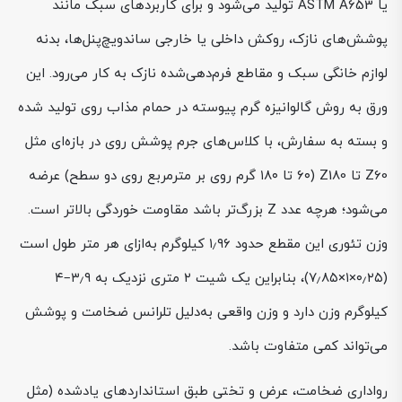
یا ASTM A653 تولید می‌شود و برای کاربردهای سبک مانند
پوشش‌های نازک، روکش داخلی یا خارجی ساندویچ‌پنل‌ها، بدنه
لوازم خانگی سبک و مقاطع فرم‌دهی‌شده نازک به کار می‌رود. این
ورق به روش گالوانیزه گرم پیوسته در حمام مذاب روی تولید شده
و بسته به سفارش، با کلاس‌های جرم پوشش روی در بازه‌ای مثل
Z60 تا Z180 (۶۰ تا ۱۸۰ گرم روی بر مترمربع روی دو سطح) عرضه
می‌شود؛ هرچه عدد Z بزرگ‌تر باشد مقاومت خوردگی بالاتر است.
وزن تئوری این مقطع حدود ۱٫۹۶ کیلوگرم به‌ازای هر متر طول است
(۰٫۲۵×۱×۷٫۸۵)، بنابراین یک شیت ۲ متری نزدیک به ۳٫۹–۴
کیلوگرم وزن دارد و وزن واقعی به‌دلیل تلرانس ضخامت و پوشش
می‌تواند کمی متفاوت باشد.
رواداری ضخامت، عرض و تختی طبق استانداردهای یادشده (مثل