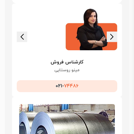
کارشناس فروش
مینو روستایی
021-
74486