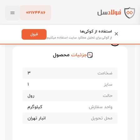
02174486
فولادسل
قیمت ورق گالوانیزه
قیمت ورق گالوانیزه چینی
بستن
ورق گالوانیزه چینی ضخامت 3 عرض 1000
استفاده از کوکی‌ها
×
قبول
از کوکی برای تحلیل عملکرد سایت استفاده میکنیم
ورق گالوانیزه چینی ضخامت 3 عرض 1000
پاک کردن
جزئیات
محصول
ضخامت
3
سایز
1
حالت
رول
واحد سفارش
کیلوگرم
محل تحویل
انبار تهران