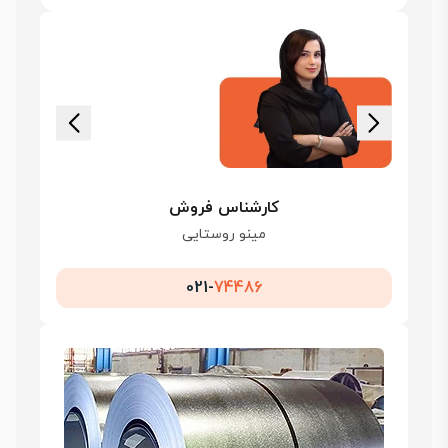
کارشناس فروش
مینو روستایی
021-
74486