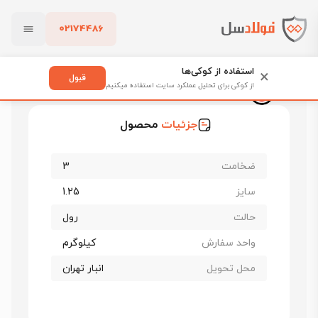
02174486
فولادسل
قیمت ورق گالوانیزه
قیمت ورق گالوانیزه چینی
بستن
ورق گالوانیزه چینی ضخامت 3 عرض 1250
استفاده از کوکی‌ها
×
قبول
از کوکی برای تحلیل عملکرد سایت استفاده میکنیم
ورق گالوانیزه چینی ضخامت 3 عرض 1250
پاک کردن
جزئیات
محصول
ضخامت
3
سایز
1.25
حالت
رول
واحد سفارش
کیلوگرم
محل تحویل
انبار تهران