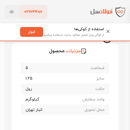
02174486
فولادسل
قیمت ورق گالوانیزه
قیمت ورق گالوانیزه چینی
بستن
ورق گالوانیزه چینی ضخامت 5 عرض 1250
استفاده از کوکی‌ها
×
قبول
از کوکی برای تحلیل عملکرد سایت استفاده میکنیم
ورق گالوانیزه چینی ضخامت 5 عرض 1250
پاک کردن
جزئیات
محصول
ضخامت
5
سایز
1.25
حالت
رول
واحد سفارش
کیلوگرم
محل تحویل
انبار تهران