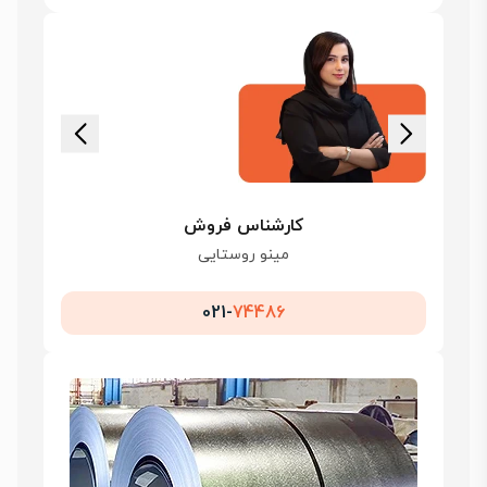
کارشناس فروش
مینو روستایی
021-
74486