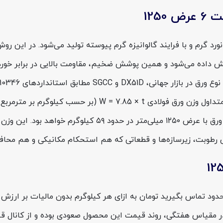
125
 عرض 1250 روی پایه ورق فولادی نورد گرم و با فرایند گالوانیزه گرم پیوسته تولید می‌
تا ۲۷۵ گرم روی بر مترمربع) پوشش داده می‌شود و همین پوشش ضخیم، مقاومت بالا
و با همین نوع پوشش روی عرضه می‌شوند. از نظر وزنی، فرمول م
مترمربع ورق ۶ میلی‌متری حدود ۴۷ کیلوگرم و وزن هر متر طول و
رطوبت، زیرسازه‌ها و قطعاتی که هم استحکام مکانیکی و هم محافظ
 چینی ضخامت 6 عرض 1250 در حال حاضر حدود تماس بگیرید تومان به ازای هر کیلوگرم بدون م
 در مقیاس هفتگی، روند قیمت این محصول صعودی بوده و از کانال ق