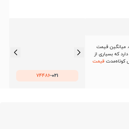
. میانگین قیمت
دارد که بسیاری از
ش کوتاه‌مدت
قیمت
74486
021-