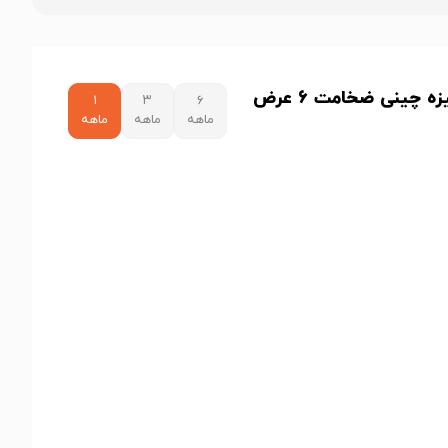
نمودار قیمت ورق گالوانیزه چینی ضخامت 6 عرض
۱
۳
۶
ماهه
ماهه
ماهه