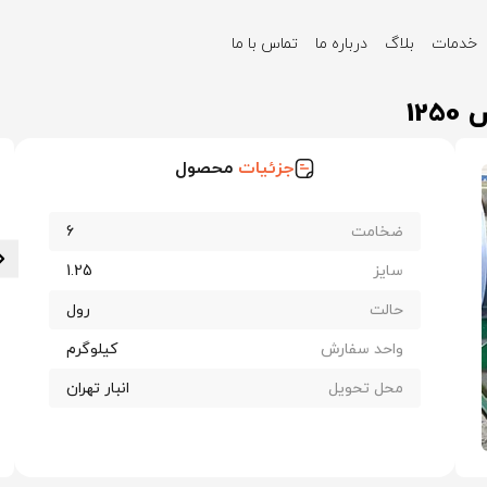
خدمات
بلاگ
درباره ما
تماس با ما
 چینی ضخامت 6 عرض 1250
جزئیات
محصول
ضخامت
6
سایز
1.25
حالت
رول
واحد سفارش
کیلوگرم
محل تحویل
انبار تهران