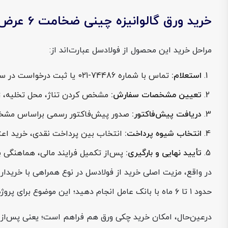
خرید ورق گالوانیزه چینی ضخامت 6 عرض 1250 از فولادسل
مراحل خرید این محصول از فولادسل عبارت‌اند از:
استعلام:
تماس با شماره 74486-021 یا ثبت درخواست در سایت فولادسل برای دریافت قیمت ورق گالوانیزه چینی ضخامت 6 عرض 1250، موجودی و شرایط تحویل ورق گالوانیزه چین 6×1250.
تعیین مشخصات سفارش:
مشخص کردن تناژ، محل تخلیه، زم
دریافت پیش‌فاکتور:
صدور پیش‌فاکتور رسمی براساس مشخصا
انتخاب شیوه پرداخت:
انتخاب بین پرداخت نقدی، خرید اعتباری از طریق LC داخلی ریال
تأیید نهایی و بارگیری:
پس‌از تکمیل فرایند مالی، هماهنگی بار
در واقع، مزیت اصلی خرید از فولادسل در نوع همراهی با خریدار ا
حدود ۱ تا ۶ ماه با بانک عامل انجام دهید؛ این موضوع برای پروژه‌هایی که محدودیت نقدینگی دارند، یک امتیاز واقعی است.