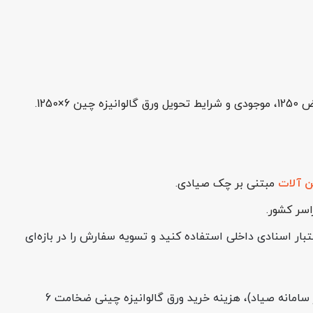
 آلات
مبتنی بر چک صیادی.
اسر کشور.
تبار اسنادی داخلی استفاده کنید و تسویه سفارش را در بازه‌ای
درعین‌حال، امکان خرید چکی ورق هم فراهم است؛ یعنی پس‌از اعتبارسنجی و ارائه چک صیادی به نام خود خریدار (به‌همراه ثبت در سامانه صیاد)، هزینه خرید ورق گالوانیزه چینی ضخامت 6