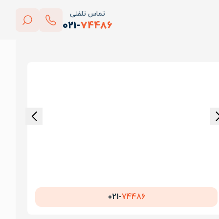
تماس تلفنی
021-
74486
بستن
پاک کردن
021-
74486