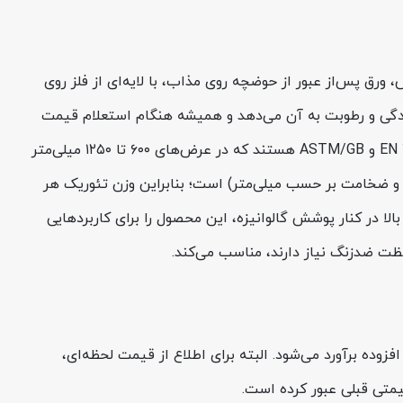
شود. در این روش، ورق پس‌از عبور از حوضچه روی مذاب، با لایه‌ای از فلز روی
یی در برابر خوردگی و رطوبت به آن می‌دهد و همیشه هنگام استعلام قیمت
ورق گالوانیزه باید مورد توجه قرار بگیرد. گریدهای رایج برای این نوع ورق در بازار جهانی، DX51D و SGCC مطابق استانداردهای EN 10346 و ASTM/GB هستند که در عرض‌های ۶۰۰ تا ۱۲۵۰ میلی‌متر
تداول وزن ورق فولادی W = 7.85 × t (بر حسب کیلوگرم بر مترمربع و ضخامت بر حسب میلی‌متر) است؛ بنابراین وزن تئوریک هر
رق با عرض ۱۲۵۰ میلی‌متر در حدود ۵۹ کیلوگرم خواهد بود. این وزن بالا در کنار پوشش گالوانیزه، این محصول را برای کاربردهایی
ت ضدزنگ نیاز دارند، مناسب می‌کند.
الیات بر ارزش افزوده برآورد می‌شود. البته برای اطلاع از قیمت لحظه‌ای،
یمتی قبلی عبور کرده است.