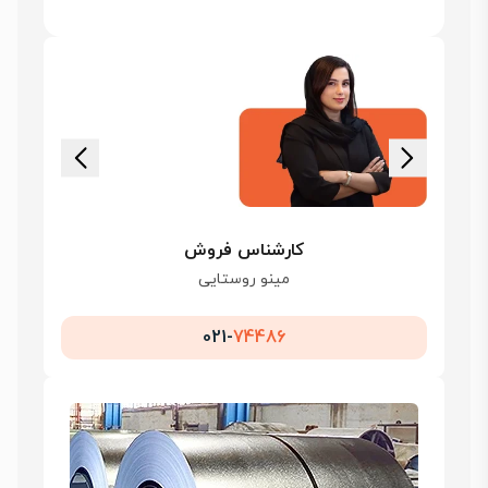
کارشناس فروش
مینو روستایی
021-
74486