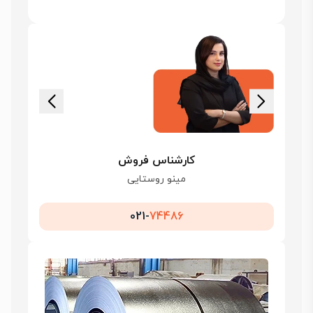
کارشناس فروش
مینو روستایی
021-
74486